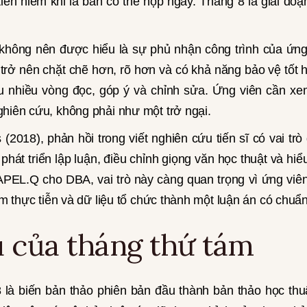
tiên hiếm khi là bản có thể nộp ngay. Tháng 8 là giai đoạ
.
không nên được hiểu là sự phủ nhận công trình của ứng
 trở nên chặt chẽ hơn, rõ hơn và có khả năng bảo vệ tốt
 nhiều vòng đọc, góp ý và chỉnh sửa. Ứng viên cần x
ghiên cứu, không phải như một trở ngại.
(2018), phản hồi trong viết nghiên cứu tiến sĩ có vai trò
phát triển lập luận, điều chỉnh giọng văn học thuật và hi
APEL.Q cho DBA, vai trò này càng quan trọng vì ứng vi
iệm thực tiễn và dữ liệu tổ chức thành một luận án có chuẩn
 của tháng thứ tám
 là biến bản thảo phiên bản đầu thành bản thảo học th