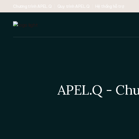
Chương trình APEL.Q
Quy trình APEL.Q
Hệ thống hỗ trợ
APEL.Q - Chu