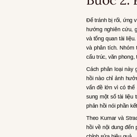
Để tránh bị rối, ứng
hướng nghiên cứu, gồ
và tổng quan tài liệ
và phân tích. Nhóm 
cấu trúc, văn phong, 
Cách phân loại này 
hồi nào chỉ ảnh hưởn
vấn đề lớn vì có th
sung một số tài liệu 
phản hồi nói phần kết
Theo Kumar và Strac
hồi về nội dung đến 
chỉnh sửa hiệu quả.