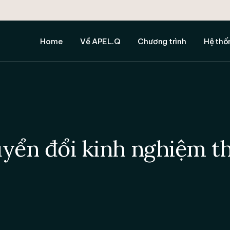
APEL.Q là gì
Cấp độ Cử nhân
1. Hỗ tr
Quy trình APEL.Q
Cấp độ Thạc sĩ
2. Hỗ tr
Home
Về APEL.Q
Chương trình
Hệ thố
Giá trị văn bằng
Cấp độ Tiến sĩ
3. Hướng
Chính sách và trách nhiệm
Các Chương trình APEL.Q
4. Hỗ tr
miễn trừ
văn
APEL.Q là gì
Cấp độ Cử nhân
1. Hỗ tr
Đối tác
Tất cả H
Quy trình APEL.Q
Cấp độ Thạc sĩ
2. Hỗ tr
Chương trình APEL.Q
Giá trị văn bằng
Cấp độ Tiến sĩ
3. Hướng
Chính sách và trách nhiệm
Các Chương trình APEL.Q
4. Hỗ tr
miễn trừ
văn
yển đổi kinh nghiệm t
Đối tác
Tất cả H
Chương trình APEL.Q