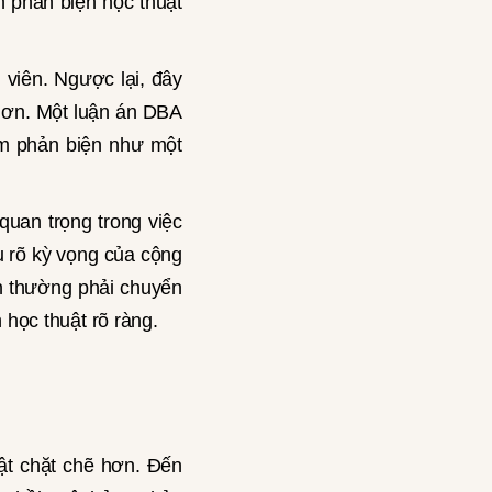
n phản biện học thuật
 viên. Ngược lại, đây
 hơn. Một luận án DBA
em phản biện như một
 quan trọng trong việc
ểu rõ kỳ vọng của cộng
ên thường phải chuyển
 học thuật rõ ràng.
uật chặt chẽ hơn. Đến