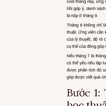
cuối tháng này, ứng 
hồi góp ý, danh sách
bị nộp ở tháng 9.
Tháng 8 không chỉ là
thuật. Ứng viên cần 
của lý thuyết, độ rõ
cụ thể của đóng góp t
Nếu tháng 7 là tháng
có thể yếu nếu lập l
được phân tích đủ sâ
góp được viết quá c
Bước 1: 
học thuậ