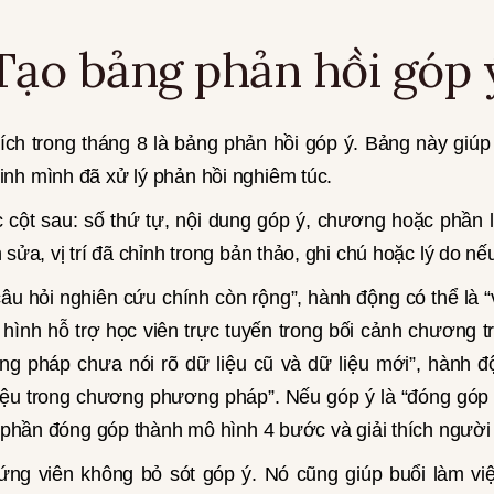
Tạo bảng phản hồi góp 
ích trong tháng 8 là bảng phản hồi góp ý. Bảng này giúp
nh mình đã xử lý phản hồi nghiêm túc.
 cột sau: số thứ tự, nội dung góp ý, chương hoặc phần 
 sửa, vị trí đã chỉnh trong bản thảo, ghi chú hoặc lý do n
câu hỏi nghiên cứu chính còn rộng”, hành động có thể là “v
hình hỗ trợ học viên trực tuyến trong bối cảnh chương t
ng pháp chưa nói rõ dữ liệu cũ và dữ liệu mới”, hành đ
iệu trong chương phương pháp”. Nếu góp ý là “đóng góp 
ại phần đóng góp thành mô hình 4 bước và giải thích ngườ
ng viên không bỏ sót góp ý. Nó cũng giúp buổi làm việ