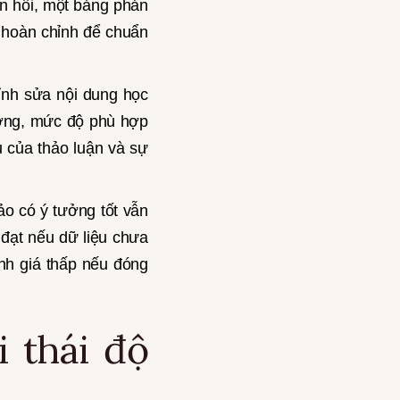
ản hồi, một bảng phản
n hoàn chỉnh để chuẩn
hỉnh sửa nội dung học
hương, mức độ phù hợp
u của thảo luận và sự
ảo có ý tưởng tốt vẫn
 đạt nếu dữ liệu chưa
ánh giá thấp nếu đóng
i thái độ