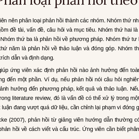
 viên nên phân loại phản hồi thành các nhóm. Nhóm thứ nhấ
m đề tài, vấn đề, câu hỏi và mục tiêu. Nhóm thứ hai là 
u. Nhóm thứ ba là phản hồi về phương pháp. Nhóm thứ tư l
thứ năm là phản hồi về thảo luận và đóng góp. Nhóm th
trích dẫn và định dạng.
giúp ứng viên xác định phản hồi nào ảnh hưởng đến toà
g đến một phần. Ví dụ, nếu phản hồi nói câu hỏi nghiê
ể ảnh hưởng đến phương pháp, kết quả và thảo luận. Nếu
trong literature review, đó là vấn đề có thể xử lý trong 
 luận đang vượt quá dữ liệu, cần chỉnh lại phạm vi đóng 
ke (2007), phản hồi từ giảng viên hướng dẫn thường có
phản hồi về cách viết và cấu trúc. Ứng viên cần biết phân