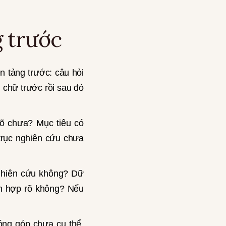
g trước
n tảng trước: câu hỏi
 chữ trước rồi sau đó
rõ chưa? Mục tiêu có
trục nghiên cứu chưa
nghiên cứu không? Dữ
ích hợp rõ không? Nếu
đóng góp chưa cụ thể,