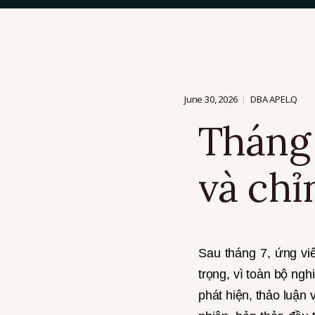
June 30, 2026
DBA APEL.Q
Tháng 
và chỉ
Sau tháng 7, ứng vi
trọng, vì toàn bộ ngh
phát hiện, thảo luận