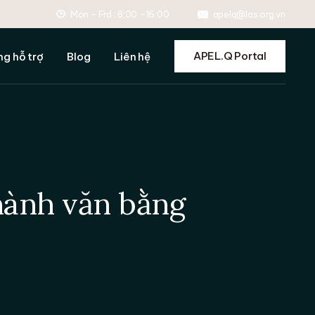
Mon - Frd : 8:00 -16:00
apelq@las.org.vn
ợ nộp hồ sơ
ợ ôn tập
APEL.Q Portal
ng hỗ trợ
Blog
Liên hệ
 dẫn đánh giá
ợ format và tránh đạo
ợ nộp hồ sơ
ệ thống hỗ trợ
ợ ôn tập
 dẫn đánh giá
ợ format và tránh đạo
hành văn bằng
ệ thống hỗ trợ