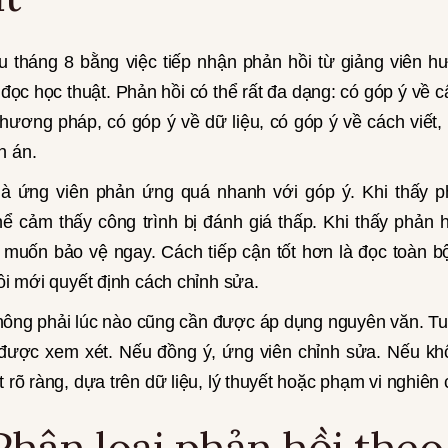
u tháng 8 bằng việc tiếp nhận phản hồi từ giảng viên h
ọc học thuật. Phản hồi có thể rất đa dạng: có góp ý về cấ
phương pháp, có góp ý về dữ liệu, có góp ý về cách viết, 
n án.
là ứng viên phản ứng quá nhanh với góp ý. Khi thấy 
hể cảm thấy công trình bị đánh giá thấp. Khi thấy phản hồ
 muốn bảo vệ ngay. Cách tiếp cận tốt hơn là đọc toàn bộ
rồi mới quyết định cách chỉnh sửa.
hông phải lúc nào cũng cần được áp dụng nguyên văn. Tu
được xem xét. Nếu đồng ý, ứng viên chỉnh sửa. Nếu kh
t rõ ràng, dựa trên dữ liệu, lý thuyết hoặc phạm vi nghiên
Phân loại phản hồi the