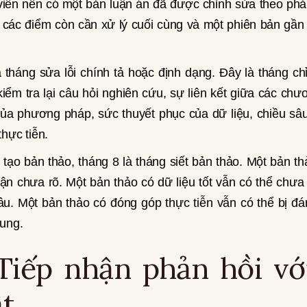
viên nên có một bản luận án đã được chỉnh sửa theo ph
 các điểm còn cần xử lý cuối cùng và một phiên bản gầ
 tháng sửa lỗi chính tả hoặc định dạng. Đây là tháng c
kiểm tra lại câu hỏi nghiên cứu, sự liên kết giữa các c
 của phương pháp, sức thuyết phục của dữ liệu, chiều sâ
hực tiễn.
 tạo bản thảo, tháng 8 là tháng siết bản thảo. Một bản th
uận chưa rõ. Một bản thảo có dữ liệu tốt vẫn có thể chưa
u. Một bản thảo có đóng góp thực tiễn vẫn có thể bị đ
hung.
Tiếp nhận phản hồi vớ
t