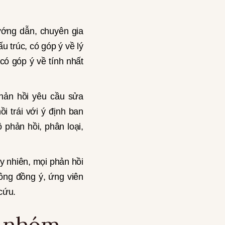
ướng dẫn, chuyên gia
u trúc, có góp ý về lý
có góp ý về tính nhất
phản hồi yêu cầu sửa
i trái với ý định ban
 phản hồi, phân loại,
y nhiên, mọi phản hồi
ông đồng ý, ứng viên
 cứu.
o nhóm