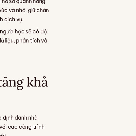
ển hồ sơ quanh năng
vừa và nhỏ, giữ chân
h dịch vụ.
 người học sẽ có độ
ữ liệu, phân tích và
tăng khả
p định danh nhà
với các công trình
ật.