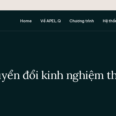
APEL.Q là gì
Cấp độ Cử nhân
1. Hỗ tr
Quy trình APEL.Q
Cấp độ Thạc sĩ
2. Hỗ tr
Home
Về APEL.Q
Chương trình
Hệ thố
Giá trị văn bằng
Cấp độ Tiến sĩ
3. Hướng
Chính sách và trách nhiệm
Các Chương trình APEL.Q
4. Hỗ tr
miễn trừ
văn
APEL.Q là gì
Cấp độ Cử nhân
1. Hỗ tr
Đối tác
Tất cả H
Quy trình APEL.Q
Cấp độ Thạc sĩ
2. Hỗ tr
Chương trình APEL.Q
Giá trị văn bằng
Cấp độ Tiến sĩ
3. Hướng
Chính sách và trách nhiệm
Các Chương trình APEL.Q
4. Hỗ tr
miễn trừ
văn
yển đổi kinh nghiệm t
Đối tác
Tất cả H
Chương trình APEL.Q