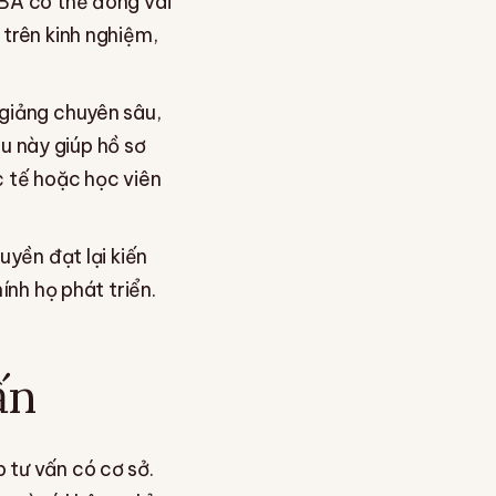
DBA có thể đóng vai
 trên kinh nghiệm,
 giảng chuyên sâu,
u này giúp hồ sơ
c tế hoặc học viên
uyền đạt lại kiến
ính họ phát triển.
ấn
 tư vấn có cơ sở.