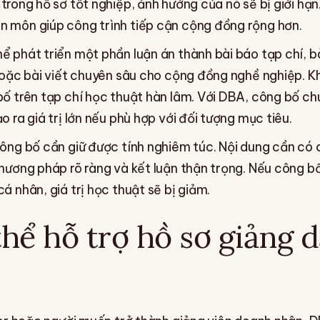
trong hồ sơ tốt nghiệp, ảnh hưởng của nó sẽ bị giới hạ
 môn giúp công trình tiếp cận cộng đồng rộng hơn.
 phát triển một phần luận án thành bài báo tạp chí, bà
 hoặc bài viết chuyên sâu cho cộng đồng nghề nghiệp. 
bố trên tạp chí học thuật hàn lâm. Với DBA, công bố c
o ra giá trị lớn nếu phù hợp với đối tượng mục tiêu.
công bố cần giữ được tính nghiêm túc. Nội dung cần có 
hương pháp rõ ràng và kết luận thận trọng. Nếu công bố
á nhân, giá trị học thuật sẽ bị giảm.
hể hỗ trợ hồ sơ giảng 