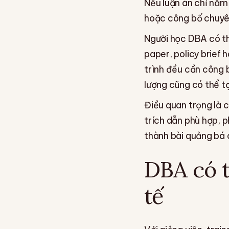
Nếu luận án chỉ nằm 
hoặc công bố chuyên
Người học DBA có thể
paper, policy brief
trình đều cần công 
lượng cũng có thể tạ
Điều quan trọng là 
trích dẫn phù hợp, p
thành bài quảng bá c
DBA có t
tế