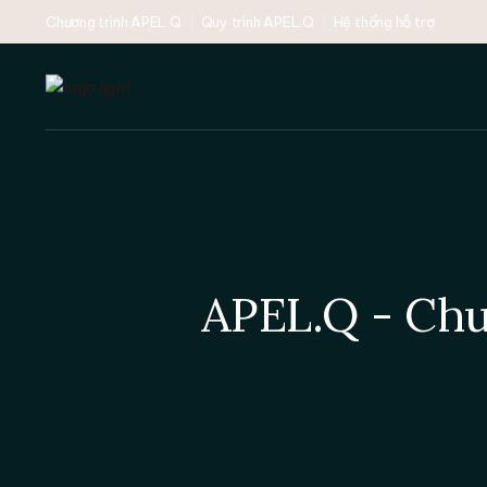
Skip
Chương trình APEL.Q
Quy trình APEL.Q
Hệ thống hỗ trợ
to
the
content
APEL.Q - Chu