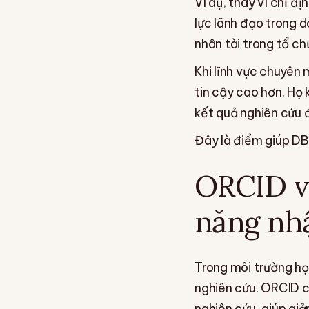
Ví dụ, thay vì chỉ đị
lực lãnh đạo trong 
nhân tài trong tổ ch
Khi lĩnh vực chuyên
tin cậy cao hơn. Họ 
kết quả nghiên cứu đ
Đây là điểm giúp DB
ORCID và
năng nh
Trong môi trường họ
nghiên cứu. ORCID c
nghiên cứu, giúp giả