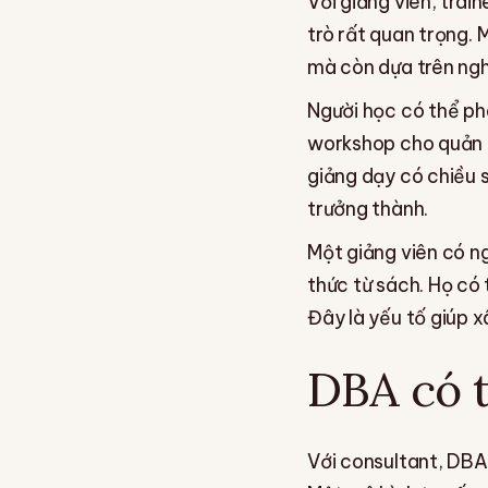
Với giảng viên, tra
trò rất quan trọng. 
mà còn dựa trên ngh
Người học có thể ph
workshop cho quản l
giảng dạy có chiều s
trưởng thành.
Một giảng viên có ng
thức từ sách. Họ có 
Đây là yếu tố giúp xâ
DBA có t
Với consultant, DBA