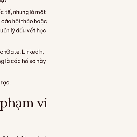
c tế, nhưng là một
o cáo hội thảo hoặc
quản lý dấu vết học
chGate, LinkedIn,
g là các hồ sơ này
 rạc.
 phạm vi