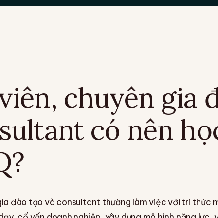
viên, chuyên gia 
sultant có nên h
Q?
ia đào tạo và consultant thường làm việc với tri thức m
dạy, cố vấn doanh nghiệp, xây dựng mô hình năng lực, vi