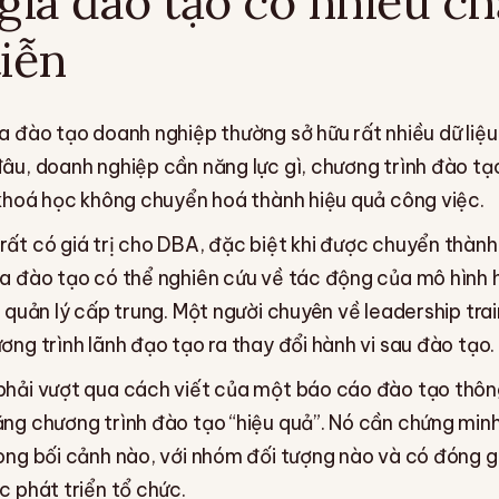
ia đào tạo có nhiều chấ
tiễn
a đào tạo doanh nghiệp thường sở hữu rất nhiều dữ liệu 
đâu, doanh nghiệp cần năng lực gì, chương trình đào tạ
u khoá học không chuyển hoá thành hiệu quả công việc.
rất có giá trị cho DBA, đặc biệt khi được chuyển thành
ia đào tạo có thể nghiên cứu về tác động của mô hình h
c quản lý cấp trung. Một người chuyên về leadership tra
ơng trình lãnh đạo tạo ra thay đổi hành vi sau đào tạo.
phải vượt qua cách viết của một báo cáo đào tạo thôn
ằng chương trình đào tạo “hiệu quả”. Nó cần chứng min
rong bối cảnh nào, với nhóm đối tượng nào và có đóng 
c phát triển tổ chức.