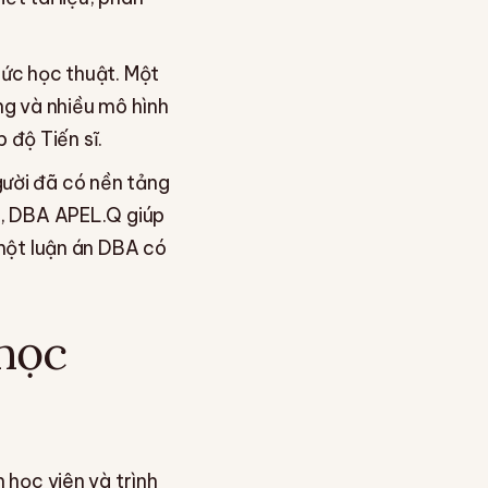
hức học thuật. Một
ảng và nhiều mô hình
 độ Tiến sĩ.
gười đã có nền tảng
ễn, DBA APEL.Q giúp
 một luận án DBA có
 học
n học viên và trình