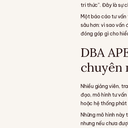
tri thức”. Đây là sự
Một báo cáo tư vấn t
sâu hơn: vì sao vấn 
đóng góp gì cho hiểu
DBA APE
chuyên
Nhiều giảng viên, tr
đạo, mô hình tư vấn
hoặc hệ thống phát 
Những mô hình này t
nhưng nếu chưa được