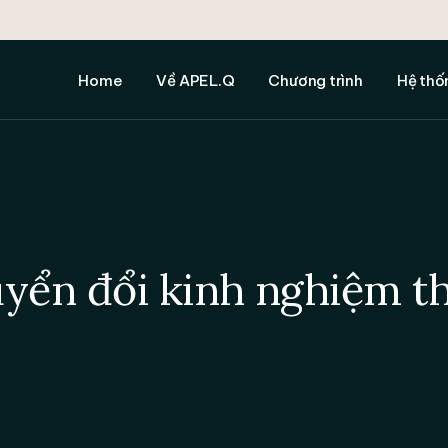
APEL.Q là gì
Cấp độ Cử nhân
1. Hỗ tr
Quy trình APEL.Q
Cấp độ Thạc sĩ
2. Hỗ tr
Home
Về APEL.Q
Chương trình
Hệ thố
Giá trị văn bằng
Cấp độ Tiến sĩ
3. Hướng
Chính sách và trách nhiệm
Các Chương trình APEL.Q
4. Hỗ tr
miễn trừ
văn
APEL.Q là gì
Cấp độ Cử nhân
1. Hỗ tr
Đối tác
Tất cả H
Quy trình APEL.Q
Cấp độ Thạc sĩ
2. Hỗ tr
Chương trình APEL.Q
Giá trị văn bằng
Cấp độ Tiến sĩ
3. Hướng
Chính sách và trách nhiệm
Các Chương trình APEL.Q
4. Hỗ tr
miễn trừ
văn
yển đổi kinh nghiệm t
Đối tác
Tất cả H
Chương trình APEL.Q