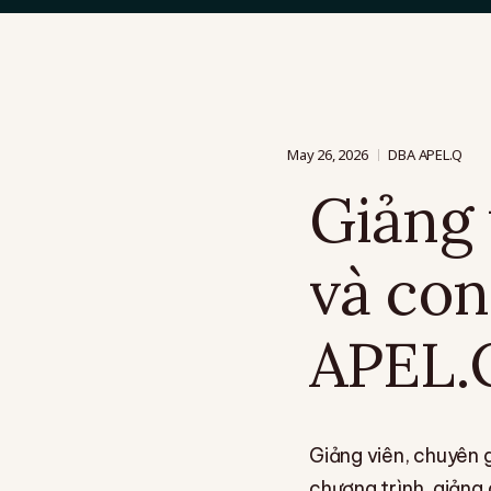
May 26, 2026
DBA APEL.Q
Giảng 
và con
APEL.
Giảng viên, chuyên g
chương trình, giảng 