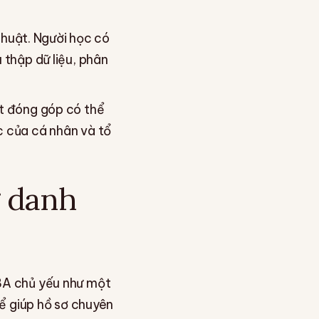
huật. Người học có
 thập dữ liệu, phân
ột đóng góp có thể
c của cá nhân và tổ
g danh
DBA chủ yếu như một
hể giúp hồ sơ chuyên