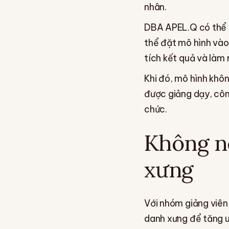
nhân.
DBA APEL.Q có thể g
thể đặt mô hình vào 
tích kết quả và làm 
Khi đó, mô hình khôn
được giảng dạy, công
chức.
Không n
xưng
Với nhóm giảng viên
danh xưng để tăng uy