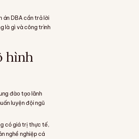
n án DBA cần trả lời
g là gì và công trình
 hình
hung đào tạo lãnh
huấn luyện đội ngũ
có giá trị thực tế,
sản nghề nghiệp cá