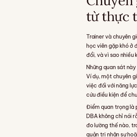
Chuyên g
từ thực 
Trainer và chuyên gi
học viên gặp khó ở 
đổi, và vì sao nhiề
Những quan sát này 
Ví dụ, một chuyên g
việc đối với năng lự
cứu điều kiện để chư
Điểm quan trọng là 
DBA không chỉ nói r
đo lường thế nào, t
quản trị nhân sự hoặ