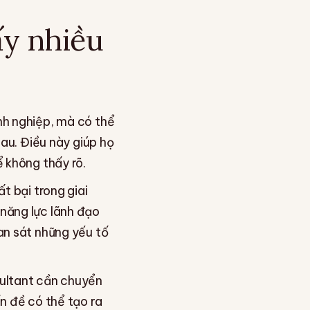
ấy nhiều
nh nghiệp, mà có thể
hau. Điều này giúp họ
 không thấy rõ.
t bại trong giai
năng lực lãnh đạo
an sát những yếu tố
sultant cần chuyển
n đề có thể tạo ra