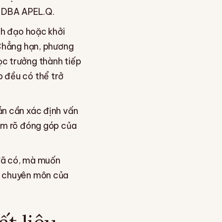
ào DBA APEL.Q.
nh đạo hoặc khởi
 Chẳng hạn, phương
ọc trưởng thành tiếp
p đều có thể trở
ẫn cần xác định vấn
làm rõ đóng góp của
 đã có, mà muốn
nh chuyên môn của