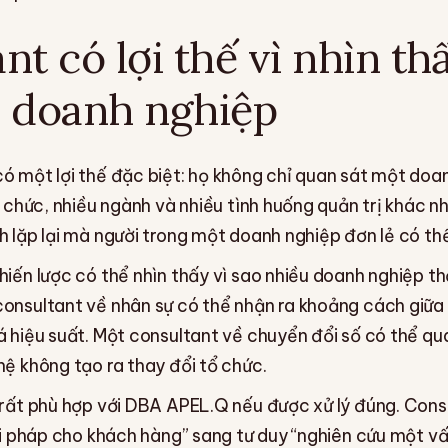
nt có lợi thế vì nhìn th
h doanh nghiệp
ó một lợi thế đặc biệt: họ không chỉ quan sát một doa
ổ chức, nhiều ngành và nhiều tình huống quản trị khác n
 lặp lại mà người trong một doanh nghiệp đơn lẻ có thể
iến lược có thể nhìn thấy vì sao nhiều doanh nghiệp thấ
onsultant về nhân sự có thể nhận ra khoảng cách giữa 
á hiệu suất. Một consultant về chuyển đổi số có thể qu
hệ không tạo ra thay đổi tổ chức.
 rất phù hợp với DBA APEL.Q nếu được xử lý đúng. Con
ải pháp cho khách hàng” sang tư duy “nghiên cứu một vấ