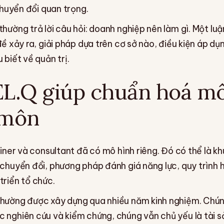
 chuyển đổi quan trọng.
hường trả lời câu hỏi: doanh nghiệp nên làm gì. Một luậ
đề xảy ra, giải pháp dựa trên cơ sở nào, điều kiện áp dụn
 biết về quản trị.
L.Q giúp chuẩn hoá mô
 môn
ainer và consultant đã có mô hình riêng. Đó có thể là k
 chuyển đổi, phương pháp đánh giá năng lực, quy trình 
triển tổ chức.
hường được xây dựng qua nhiều năm kinh nghiệm. Chúng 
 nghiên cứu và kiểm chứng, chúng vẫn chủ yếu là tài 