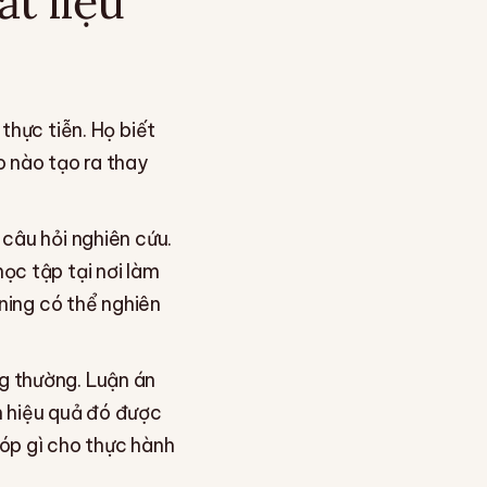
t liệu
thực tiễn. Họ biết
o nào tạo ra thay
 câu hỏi nghiên cứu.
ọc tập tại nơi làm
ining có thể nghiên
g thường. Luận án
h hiệu quả đó được
góp gì cho thực hành