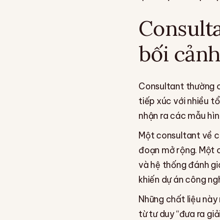
Consulta
bối cản
Consultant thường c
tiếp xúc với nhiều t
nhận ra các mẫu hình
Một consultant về ch
đoạn mở rộng. Một c
và hệ thống đánh gi
khiến dự án công ng
Những chất liệu này
từ tư duy “đưa ra gi