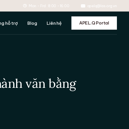
Mon - Frd : 8:00 -16:00
apelq@las.org.vn
ợ nộp hồ sơ
ợ ôn tập
APEL.Q Portal
ng hỗ trợ
Blog
Liên hệ
 dẫn đánh giá
ợ format và tránh đạo
ợ nộp hồ sơ
ệ thống hỗ trợ
ợ ôn tập
 dẫn đánh giá
ợ format và tránh đạo
hành văn bằng
ệ thống hỗ trợ