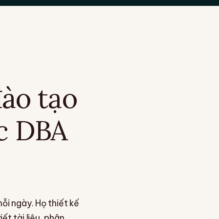
đào tạo
ọc DBA
ỗi ngày. Họ thiết kế
ết tài liệu, phân