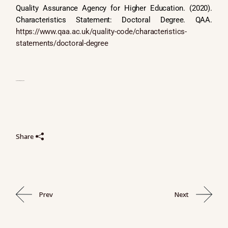
Quality Assurance Agency for Higher Education. (2020).
Characteristics Statement: Doctoral Degree. QAA.
https://www.qaa.ac.uk/quality-code/characteristics-
statements/doctoral-degree
Nguồn:
Nhóm biên tập nội dung APEL.Q
Share
Prev
Next