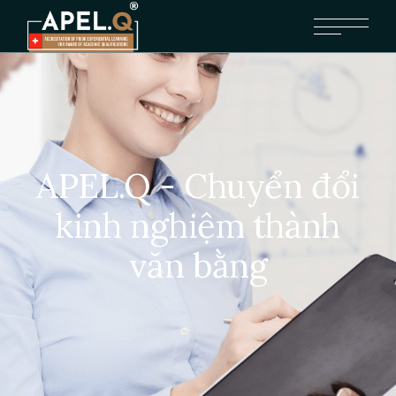
APEL.Q - Chuyển đổi
kinh nghiệm thành
văn bằng