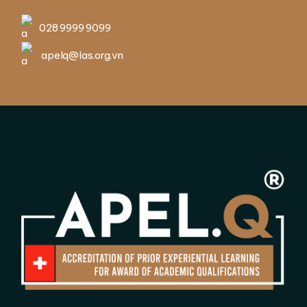
028 9999 9099
apelq@las.org.vn