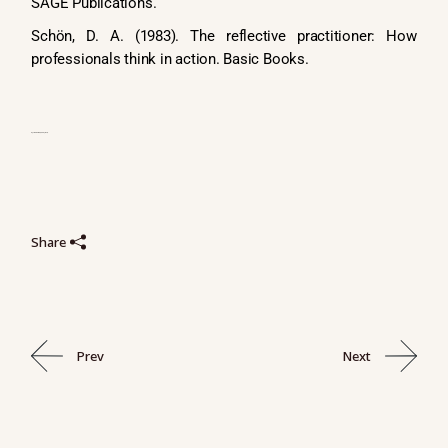
SAGE Publications.
Schön, D. A. (1983). The reflective practitioner: How
professionals think in action. Basic Books.
Nguồn:
Nhóm biên tập nội dung APEL.Q
Share
Prev
Next