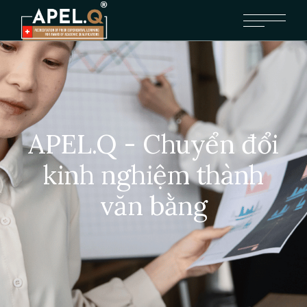
APEL.Q - Chuyển đổi
kinh nghiệm thành
văn bằng