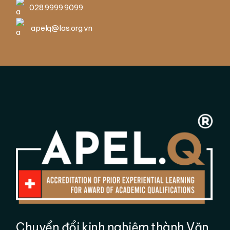
028 9999 9099
apelq@las.org.vn
Chuyển đổi kinh nghiệm thành Văn