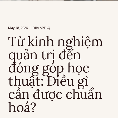
May 18, 2026
DBA APEL.Q
Từ kinh nghiệm
quản trị đến
đóng góp học
thuật: Điều gì
cần được chuẩn
hoá?