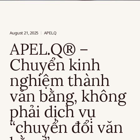
August 21, 2025
APEL.Q
APEL.Q® –
Chuyển kinh
nghiệm thành
văn bằng, không
phải dịch vụ
“chuyển đổi văn