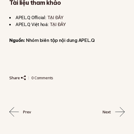
Tài liệu tham khảo
APEL.Q Official:
TẠI ĐÂY
APEL.Q Việt hoá:
TẠI ĐÂY
Nguồn:
Nhóm biên tập nội dung APEL.Q
Share
0 Comments
Prev
Next