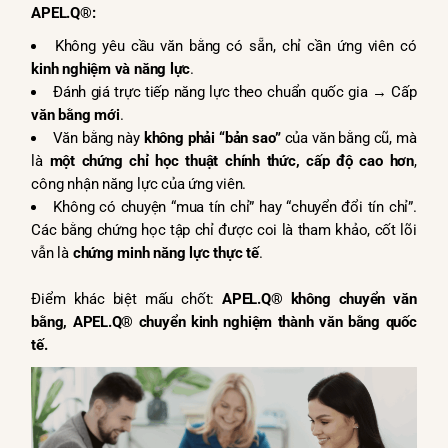
APEL.Q®:
Không yêu cầu văn bằng có sẵn, chỉ cần ứng viên có
kinh nghiệm và năng lực
.
Đánh giá trực tiếp năng lực theo chuẩn quốc gia → Cấp
văn bằng mới
.
Văn bằng này
không phải “bản sao”
của văn bằng cũ, mà
là
một chứng chỉ học thuật chính thức, cấp độ cao hơn
,
công nhận năng lực của ứng viên.
Không có chuyện “mua tín chỉ” hay “chuyển đổi tín chỉ”.
Các bằng chứng học tập chỉ được coi là tham khảo, cốt lõi
vẫn là
chứng minh năng lực thực tế
.
Điểm khác biệt mấu chốt:
APEL.Q® không chuyển văn
bằng, APEL.Q® chuyển kinh nghiệm thành văn bằng quốc
tế.