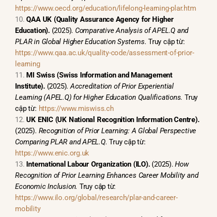
https://www.oecd.org/education/lifelong-learning-plar.htm
QAA UK (Quality Assurance Agency for Higher
Education).
(2025).
Comparative Analysis of APEL.Q and
PLAR in Global Higher Education Systems.
Truy cập từ:
https://www.qaa.ac.uk/quality-code/assessment-of-prior-
learning
MI Swiss (Swiss Information and Management
Institute).
(2025).
Accreditation of Prior Experiential
Learning (APEL.Q) for Higher Education Qualifications.
Truy
cập từ:
https://www.miswiss.ch
UK ENIC (UK National Recognition Information Centre).
(2025).
Recognition of Prior Learning: A Global Perspective
Comparing PLAR and APEL.Q.
Truy cập từ:
https://www.enic.org.uk
International Labour Organization (ILO).
(2025).
How
Recognition of Prior Learning Enhances Career Mobility and
Economic Inclusion.
Truy cập từ:
https://www.ilo.org/global/research/plar-and-career-
mobility