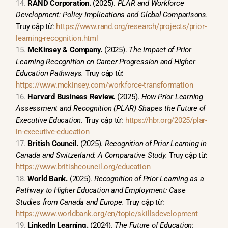
RAND Corporation.
(2025).
PLAR and Workforce
Development: Policy Implications and Global Comparisons.
Truy cập từ:
https://www.rand.org/research/projects/prior-
learning-recognition.html
McKinsey & Company.
(2025).
The Impact of Prior
Learning Recognition on Career Progression and Higher
Education Pathways.
Truy cập từ:
https://www.mckinsey.com/workforce-transformation
Harvard Business Review.
(2025).
How Prior Learning
Assessment and Recognition (PLAR) Shapes the Future of
Executive Education.
Truy cập từ:
https://hbr.org/2025/plar-
in-executive-education
British Council.
(2025).
Recognition of Prior Learning in
Canada and Switzerland: A Comparative Study.
Truy cập từ:
https://www.britishcouncil.org/education
World Bank.
(2025).
Recognition of Prior Learning as a
Pathway to Higher Education and Employment: Case
Studies from Canada and Europe.
Truy cập từ:
https://www.worldbank.org/en/topic/skillsdevelopment
LinkedIn Learning.
(2024).
The Future of Education: