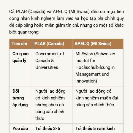
Cả PLAR (Canada) và APEL.Q (MI Swiss) đều có mục tiêu
công nhận kinh nghiệm làm việc và học tập phi chính quy
để cấp bằng hoặc miễn giảm tín chỉ, nhưng có một số khác
biệt quan trọng:
Tiêu chí
PLAR (Canada)
APEL.Q (MI Swiss)
Cơ quan
Government of
MI Swiss (Schweizer
quản lý
Canada &
Institut für
Universities
Hochschulbildung in
Management und
Innovation)
Đối
Người lao động
Người lao động có
tượng
có kinh nghiệm
kinh nghiệm muốn đạt
áp dụng
nhưng chưa có
bằng cấp chính thức
bằng cấp chính
thức
Yêu cầu
Tối thiểu 3-5
Tối thiểu 5 năm kinh