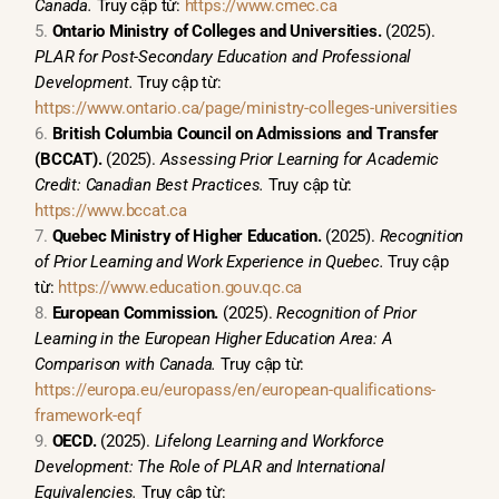
Canada.
Truy cập từ:
https://www.cmec.ca
Ontario Ministry of Colleges and Universities.
(2025).
PLAR for Post-Secondary Education and Professional
Development.
Truy cập từ:
https://www.ontario.ca/page/ministry-colleges-universities
British Columbia Council on Admissions and Transfer
(BCCAT).
(2025).
Assessing Prior Learning for Academic
Credit: Canadian Best Practices.
Truy cập từ:
https://www.bccat.ca
Quebec Ministry of Higher Education.
(2025).
Recognition
of Prior Learning and Work Experience in Quebec.
Truy cập
từ:
https://www.education.gouv.qc.ca
European Commission.
(2025).
Recognition of Prior
Learning in the European Higher Education Area: A
Comparison with Canada.
Truy cập từ:
https://europa.eu/europass/en/european-qualifications-
framework-eqf
OECD.
(2025).
Lifelong Learning and Workforce
Development: The Role of PLAR and International
Equivalencies.
Truy cập từ: