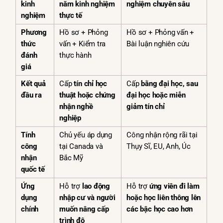
kinh
năm kinh nghiệm
nghiệm chuyên sâu
nghiệm
thực tế
Phương
Hồ sơ + Phỏng
Hồ sơ + Phỏng vấn +
thức
vấn + Kiểm tra
Bài luận nghiên cứu
đánh
thực hành
giá
Kết quả
Cấp
tín chỉ học
Cấp
bằng đại học, sau
đầu ra
thuật hoặc chứng
đại học hoặc miễn
nhận nghề
giảm tín chỉ
nghiệp
Tính
Chủ yếu áp dụng
Công nhận rộng rãi tại
công
tại Canada và
Thụy Sĩ, EU, Anh, Úc
nhận
Bắc Mỹ
quốc tế
Ứng
Hỗ trợ
lao động
Hỗ trợ
ứng viên đi làm
dụng
nhập cư và người
hoặc học liên thông lên
chính
muốn nâng cấp
các bậc học cao hơn
trình độ