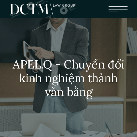
APEL.Q - Chuyển đổi
kinh nghiệm thành
văn bằng