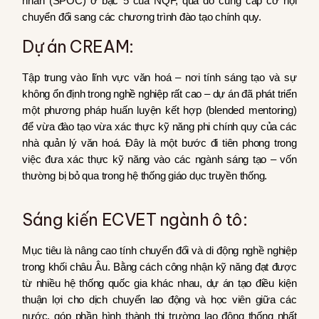
nhân (SPOC) ở bậc 5 của NQF, qua đó cung cấp cơ hội
chuyển đổi sang các chương trình đào tạo chính quy.
Dự án CREAM:
Tập trung vào lĩnh vực văn hoá – nơi tính sáng tạo và sự
không ổn định trong nghề nghiệp rất cao – dự án đã phát triển
một phương pháp huấn luyện kết hợp (blended mentoring)
để vừa đào tạo vừa xác thực kỹ năng phi chính quy của các
nhà quản lý văn hoá. Đây là một bước đi tiên phong trong
việc đưa xác thực kỹ năng vào các ngành sáng tạo – vốn
thường bị bỏ qua trong hệ thống giáo dục truyền thống.
Sáng kiến ECVET ngành ô tô:
Mục tiêu là nâng cao tính chuyển đổi và di động nghề nghiệp
trong khối châu Âu. Bằng cách công nhận kỹ năng đạt được
từ nhiều hệ thống quốc gia khác nhau, dự án tạo điều kiện
thuận lợi cho dịch chuyển lao động và học viên giữa các
nước, góp phần hình thành thị trường lao động thống nhất