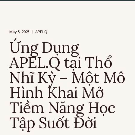
May 5, 2025
APEL.Q
Ứng Dụng
APEL.Q tại Thổ
Nhĩ Kỳ – Một Mô
Hình Khai Mở
Tiềm Năng Học
Tập Suốt Đời