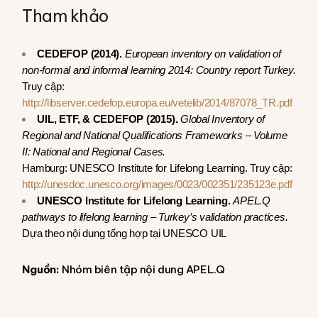
Tham khảo
CEDEFOP (2014).
European inventory on validation of
non-formal and informal learning 2014: Country report Turkey.
Truy cập:
http://libserver.cedefop.europa.eu/vetelib/2014/87078_TR.pdf
UIL, ETF, & CEDEFOP (2015).
Global Inventory of
Regional and National Qualifications Frameworks – Volume
II: National and Regional Cases.
Hamburg: UNESCO Institute for Lifelong Learning. Truy cập:
http://unesdoc.unesco.org/images/0023/002351/235123e.pdf
UNESCO Institute for Lifelong Learning.
APEL.Q
pathways to lifelong learning – Turkey’s validation practices.
Dựa theo nội dung tổng hợp tại UNESCO UIL
Nguồn:
Nhóm biên tập nội dung APEL.Q