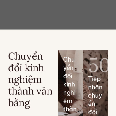
Chuyển
50
Chu
đổi kinh
yển
đổi
nghiệm
Tiếp
kinh
nhận
thành văn
nghi
chuy
bằng
ệm
ển
thàn
đổi