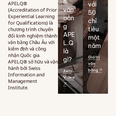
h
APEL.Q®
với
văn
(Accreditation of Prior
50
Experiential Learning
bằn
chỉ
for Qualifications) là
g
tiêu
chương trình chuyển
APE
đổi kinh nghiệm thành
một
văn bằng Châu Âu với
L.Q
năm
kiểm định và công
là
nhận Quốc gia.
Giá trị
gì?
APEL.Q® sở hữu và vận
văn
hành bởi Swiss
bằng
Xem
Information and
Video
Management
Institute.