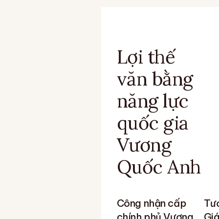
Lợi thế
văn bằng
năng lực
quốc gia
Vương
Quốc Anh
Công nhận cấp
Tươ
chính phủ Vương
Giá