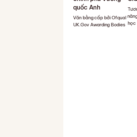
quốc Anh
Tươn
năng
Văn bằng cấp bởi Ofqual
học
UK.Gov Awarding Bodies