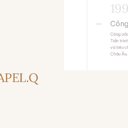
19
Công
Công ước
Tiến trì
và tiêu 
Châu Âu.
 APEL.Q