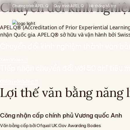
Skip
Chuyển đổi kinh nghiệ
Chương trình APEL.Q
Quy trình APEL.Q
Hệ thống hỗ trợ
to
the
content
APEL.Q® (Accreditation of Prior Experiential Learnin
nhận Quốc gia. APEL.Q® sở hữu và vận hành bởi Swis
Chuyển đổi kinh nghiệm thành văn bằ
Xem Video
Tiếp nhận chuyển đổi với 50 chỉ tiêu 
Giá trị văn bằng
Lợi thế văn bằng năng
Công nhận cấp chính phủ Vương quốc Anh
Văn bằng cấp bởi Ofqual UK.Gov Awarding Bodies