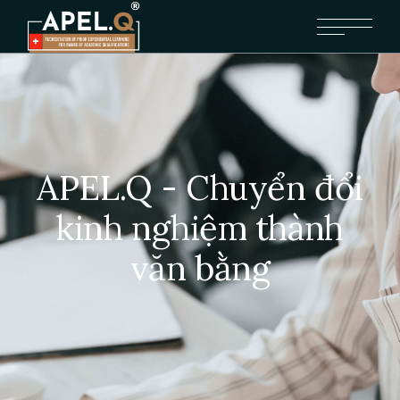
APEL.Q - Chuyển đổi
kinh nghiệm thành
văn bằng