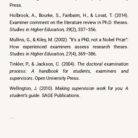
Press.
Holbrook, A., Bourke, S., Fairbairn, H., & Lovat, T. (2014).
Examiner comment on the literature review in Ph.D. theses.
Studies in Higher Education, 39
(2), 337–356.
Mullins, G., & Kiley, M. (2002). “It’s a PhD, not a Nobel Prize”:
How experienced examiners assess research theses.
Studies in Higher Education, 27
(4), 369–386.
Tinkler, P., & Jackson, C. (2004).
The doctoral examination
process: A handbook for students, examiners and
supervisors
. Open University Press.
Wellington, J. (2010).
Making supervision work for you: A
student’s guide
. SAGE Publications.
Nguồn:
Nhóm biên tập nội dung APEL.Q