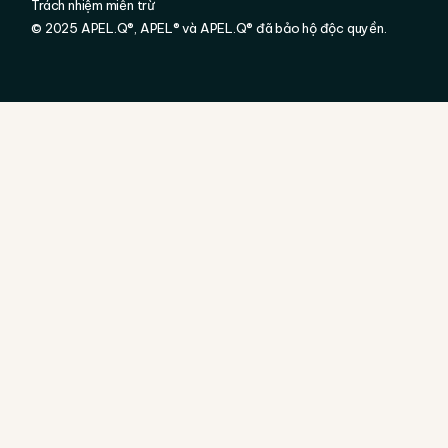
Trách nhiệm miễn trừ
© 2025
APEL.Q®
, APEL® và APEL.Q® đã bảo hộ độc quyền.