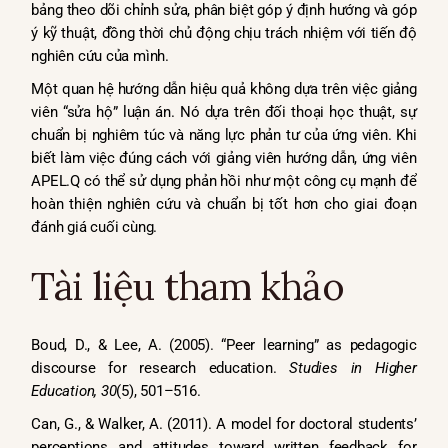
bảng theo dõi chỉnh sửa, phân biệt góp ý định hướng và góp
ý kỹ thuật, đồng thời chủ động chịu trách nhiệm với tiến độ
nghiên cứu của mình.
Một quan hệ hướng dẫn hiệu quả không dựa trên việc giảng
viên “sửa hộ” luận án. Nó dựa trên đối thoại học thuật, sự
chuẩn bị nghiêm túc và năng lực phản tư của ứng viên. Khi
biết làm việc đúng cách với giảng viên hướng dẫn, ứng viên
APEL.Q có thể sử dụng phản hồi như một công cụ mạnh để
hoàn thiện nghiên cứu và chuẩn bị tốt hơn cho giai đoạn
đánh giá cuối cùng.
Tài liệu tham khảo
Boud, D., & Lee, A. (2005). “Peer learning” as pedagogic
discourse for research education.
Studies in Higher
Education, 30
(5), 501–516.
Can, G., & Walker, A. (2011). A model for doctoral students’
perceptions and attitudes toward written feedback for