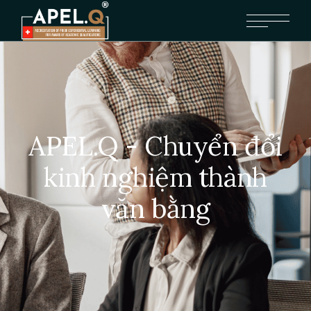
APEL.Q - Chuyển đổi
kinh nghiệm thành
văn bằng