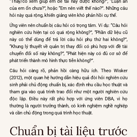
“Thầy/cô xem giúp em đề tài này được không?”, “Luận án
của em ổn chưa?”, hoặc “Em nên viết thế nào?”. Những câu
hỏi này quá rộng, khiến giảng viên khó phản hồi cụ thể.
Ứng viên nên chuẩn bị câu hỏi có trọng tâm. Ví dụ: “Câu hỏi
nghiên cứu hiện tại có quá rộng không?”, “Phần dữ liệu cũ
này có thể dùng để trả lời câu hỏi phụ thứ hai không?”,
“Khung lý thuyết về quản trị thay đổi có phù hợp với đề tài
chuyển đổi số này không?”, “Phát hiện này có đủ cơ sở để
phát triển thành mô hình thực tiễn không?”.
Câu hỏi càng rõ, phản hồi càng hữu ích. Theo Wisker
(2012), một quan hệ hướng dẫn hiệu quả đòi hỏi nghiên cứu
sinh phải chủ động chuẩn bị, xác định nhu cầu học thuật và
tham gia vào quá trình trao đổi như một người nghiên cứu
độc lập. Điều này rất phù hợp với ứng viên DBA, vì họ
thường là người trưởng thành, có kinh nghiệm nghề nghiệp
và cần chủ động trong quá trình học thuật.
Chuẩn bị tài liệu trước