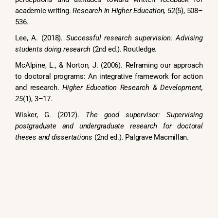
academic writing.
Research in Higher Education, 52
(5), 508–
536.
Lee, A. (2018).
Successful research supervision: Advising
students doing research
(2nd ed.). Routledge.
McAlpine, L., & Norton, J. (2006). Reframing our approach
to doctoral programs: An integrative framework for action
and research.
Higher Education Research & Development,
25
(1), 3–17.
Wisker, G. (2012).
The good supervisor: Supervising
postgraduate and undergraduate research for doctoral
theses and dissertations
(2nd ed.). Palgrave Macmillan.
Nguồn:
Nhóm biên tập nội dung APEL.Q