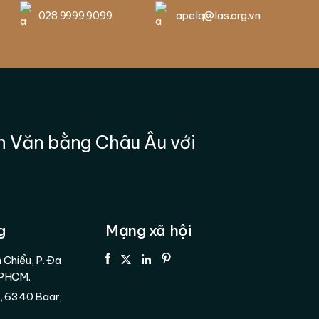
028 9999 9099
apelq@las.org.vn
h Văn bằng Châu Âu với
g
Mạng xã hội
 Chiểu, P. Đa
TPHCM.
7, 6340 Baar,