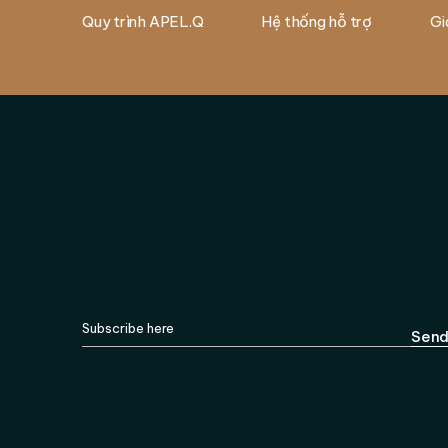
Quy trình APEL.Q
Hệ thống hỗ trợ
Gi
Sen