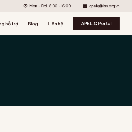
Mon - Frd : 8:00 -16:00
apelq@las.org.vn
ợ nộp hồ sơ
ợ ôn tập
APEL.Q Portal
ng hỗ trợ
Blog
Liên hệ
 dẫn đánh giá
ợ format và tránh đạo
ợ nộp hồ sơ
ệ thống hỗ trợ
ợ ôn tập
 dẫn đánh giá
ợ format và tránh đạo
ệ thống hỗ trợ