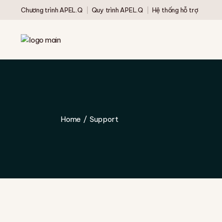
Skip
Chương trình APEL.Q
Quy trình APEL.Q
Hệ thống hỗ trợ
to
the
content
Home
Support