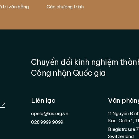
á trị văn bằng
Các chương trình
Chuyển đổi kinh nghiệm thàn
Công nhận Quốc gia
Liên lạc
Văn phòn
d
apelq@las.org.vn
11 Nguyễn Đình
Kao, Quận 1, 
028 9999 9099
Blegistrasse 
Switzerland