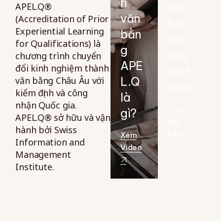
h
APEL.Q®
với
văn
(Accreditation of Prior
50
Experiential Learning
bằn
chỉ
for Qualifications) là
g
tiêu
chương trình chuyển
APE
đổi kinh nghiệm thành
một
văn bằng Châu Âu với
L.Q
năm
kiểm định và công
là
nhận Quốc gia.
Giá trị
gì?
APEL.Q® sở hữu và vận
văn
hành bởi Swiss
bằng
Xem
Information and
Video
Management
Institute.