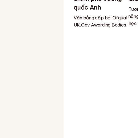
quốc Anh
Tươn
năng
Văn bằng cấp bởi Ofqual
học
UK.Gov Awarding Bodies