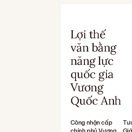
Lợi thế
văn bằng
năng lực
quốc gia
Vương
Quốc Anh
Công nhận cấp
Tươ
chính phủ Vương
Giá