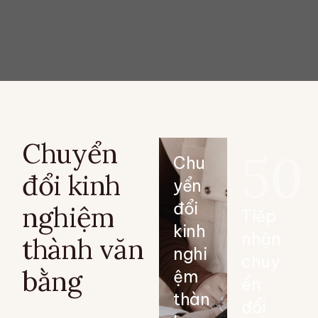
Chuyển
50
Chu
đổi kinh
yển
đổi
nghiệm
Tiếp
kinh
nhận
thành văn
nghi
chuy
bằng
ệm
ển
thàn
đổi