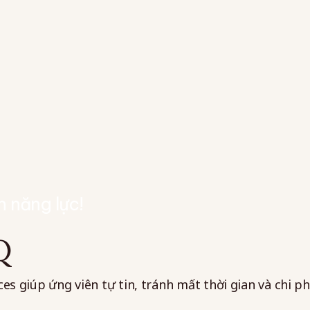
h năng lực!
Q
 giúp ứng viên tự tin, tránh mất thời gian và chi phí