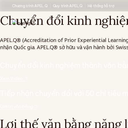
Chương trình APEL.Q
Quy trình APEL.Q
Hệ thống hỗ trợ
Chuyển đổi kinh nghiệ
APEL.Q® (Accreditation of Prior Experiential Learnin
nhận Quốc gia. APEL.Q® sở hữu và vận hành bởi Swis
Chuyển đổi kinh nghiệm thành văn bằ
Xem Video
Tiếp nhận chuyển đổi với 50 chỉ tiêu 
Giá trị văn bằng
Lợi thế văn bằng năng