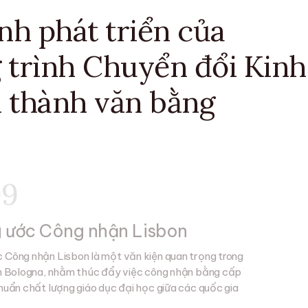
nh phát triển của
 trình Chuyển đổi Kinh
 thành văn bằng
99
 ước Công nhận Lisbon
 Công nhận Lisbon là một văn kiện quan trọng trong
nh Bologna, nhằm thúc đẩy việc công nhận bằng cấp
chuẩn chất lượng giáo dục đại học giữa các quốc gia