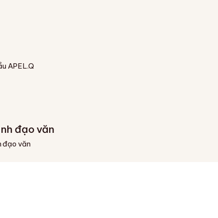
 đầu APEL.Q
ánh đạo văn
h đạo văn