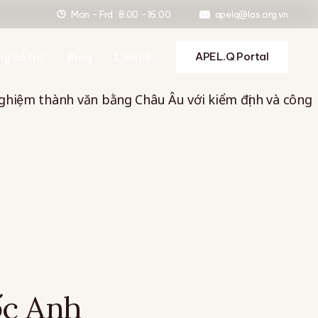
Mon - Frd : 8:00 -16:00
apelq@las.org.vn
ợ nộp hồ sơ
ợ ôn tập
APEL.Q Portal
ng hỗ trợ
Blog
Liên hệ
 dẫn đánh giá
ợ format và tránh đạo
 nghiệm thành văn bằng Châu Âu với kiểm định và công
ợ nộp hồ sơ
ệ thống hỗ trợ
ợ ôn tập
 dẫn đánh giá
ợ format và tránh đạo
ệ thống hỗ trợ
ốc Anh