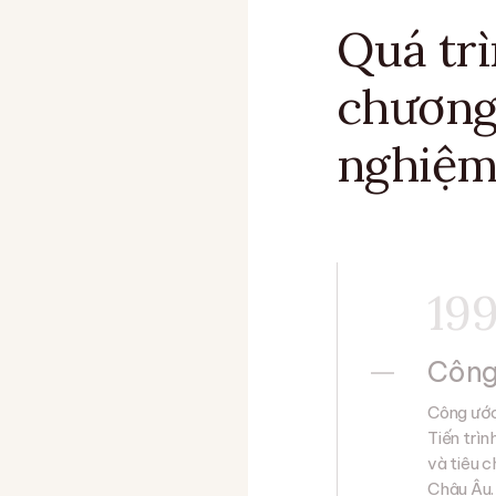
Quá trì
chương
nghiệm
19
Công
Công ước
Tiến trì
và tiêu 
Châu Âu.