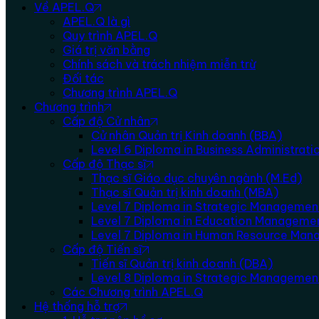
Về APEL.Q
APEL.Q là gì
Quy trình APEL.Q
Giá trị văn bằng
Chính sách và trách nhiệm miễn trừ
Đối tác
Chương trình APEL.Q
Chương trình
Cấp độ Cử nhân
Cử nhân Quản trị Kinh doanh (BBA)
Level 6 Diploma in Business Administra
Cấp độ Thạc sĩ
Thạc sĩ Giáo dục chuyên ngành (M.Ed)
Thạc sĩ Quản trị kinh doanh (MBA)
Level 7 Diploma in Strategic Managemen
Level 7 Diploma in Education Manageme
Level 7 Diploma in Human Resource Ma
Cấp độ Tiến sĩ
Tiến sĩ Quản trị kinh doanh (DBA)
Level 8 Diploma in Strategic Manageme
Các Chương trình APEL.Q
Hệ thống hỗ trợ