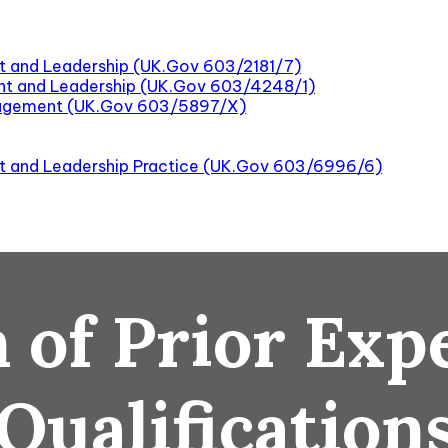
t and Leadership (UK.Gov 603/2181/7)
nt and Leadership (UK.Gov 603/4248/1)
nagement (UK.Gov 603/5897/X)
nt and Leadership Practice (UK.Gov 603/6996/6)
 of Prior Exp
Qualification