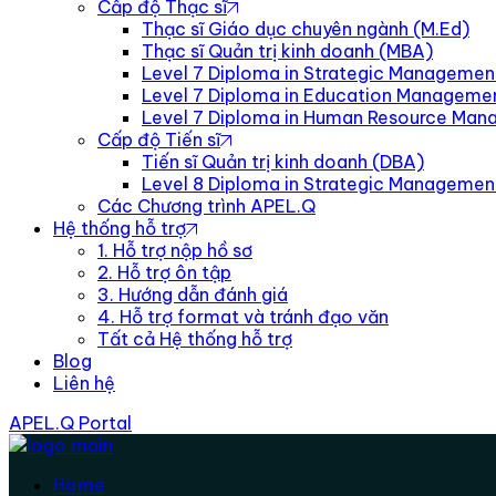
Cấp độ Thạc sĩ
Thạc sĩ Giáo dục chuyên ngành (M.Ed)
Thạc sĩ Quản trị kinh doanh (MBA)
Level 7 Diploma in Strategic Managemen
Level 7 Diploma in Education Manageme
Level 7 Diploma in Human Resource Ma
Cấp độ Tiến sĩ
Tiến sĩ Quản trị kinh doanh (DBA)
Level 8 Diploma in Strategic Manageme
Các Chương trình APEL.Q
Hệ thống hỗ trợ
1. Hỗ trợ nộp hồ sơ
2. Hỗ trợ ôn tập
3. Hướng dẫn đánh giá
4. Hỗ trợ format và tránh đạo văn
Tất cả Hệ thống hỗ trợ
Blog
Liên hệ
APEL.Q Portal
Home