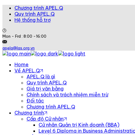
Chương trình APEL.Q
Quy trình APEL.Q
Hệ thống hỗ trợ
Mon - Frd : 8:00 -16:00
apelq@las.org.vn
Home
Về APEL.Q
APEL.Q là gì
Quy trình APEL.Q
Giá trị văn bằng
Chính sách và trách nhiệm miễn trừ
Đối tác
Chương trình APEL.Q
Chương trình
Cấp độ Cử nhân
Cử nhân Quản trị Kinh doanh (BBA)
Level 6 Diploma in Business Administra