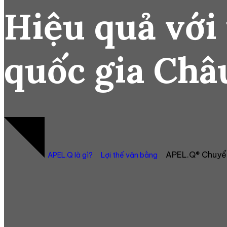
Hiệu quả với
quốc gia Châ
APEL.Q® Chuyển
APEL.Q là gì?
Lợi thế văn bằng