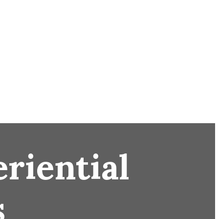
eriential
s