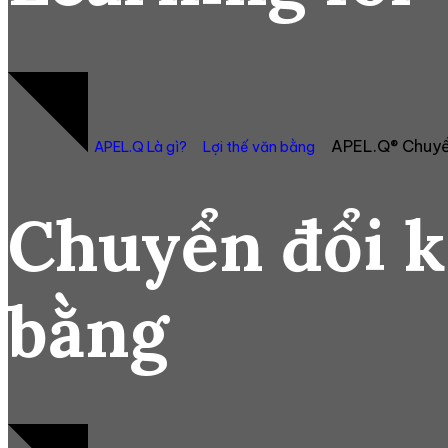
APEL.Q® Chuyể
APEL.Q Là gì?
Lợi thế văn bằng
Chuyển đổi k
bằng