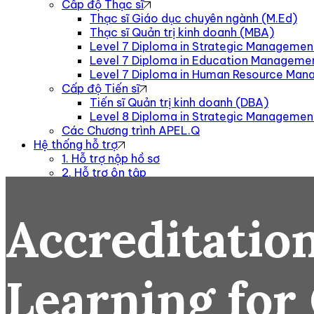
Cấp độ Thạc sĩ
Thạc sĩ Giáo dục chuyên ngành (M.Ed)
Thạc sĩ Quản trị kinh doanh (MBA)
Level 7 Diploma in Strategic Managemen
Level 7 Diploma in Education Manageme
Level 7 Diploma in Human Resource Ma
Cấp độ Tiến sĩ
Tiến sĩ Quản trị kinh doanh (DBA)
Level 8 Diploma in Strategic Manageme
Các Chương trình APEL.Q
Hệ thống hỗ trợ
1. Hỗ trợ nộp hồ sơ
2. Hỗ trợ ôn tập
3. Hướng dẫn đánh giá
4. Hỗ trợ format và tránh đạo văn
Tất cả Hệ thống hỗ trợ
Accreditation
Blog
Liên hệ
Learning for 