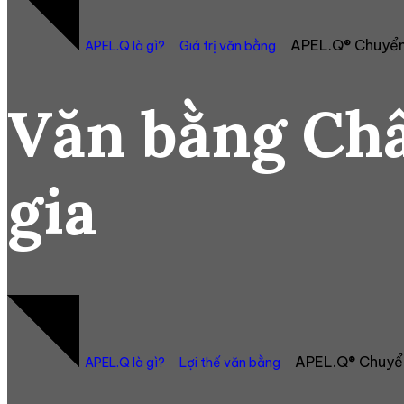
APEL.Q® Chuyển
APEL.Q là gì?
Giá trị văn bằng
Văn bằng Châ
gia
APEL.Q® Chuyển
APEL.Q là gì?
Lợi thế văn bằng