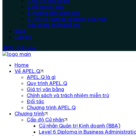
1. Hỗ trợ nộp hồ sơ
2. Hỗ trợ ôn tập
3. Hướng dẫn đánh giá
4. Hỗ trợ format và tránh đạo văn
Tất cả Hệ thống hỗ trợ
Blog
Liên hệ
APEL.Q Portal
Home
Về APEL.Q
APEL.Q là gì
Quy trình APEL.Q
Giá trị văn bằng
Chính sách và trách nhiệm miễn trừ
Đối tác
Chương trình APEL.Q
Chương trình
Cấp độ Cử nhân
Cử nhân Quản trị Kinh doanh (BBA)
Level 6 Diploma in Business Administra