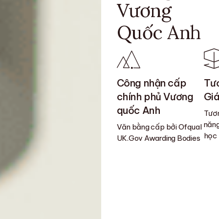
Vương
Quốc Anh
Công nhận cấp
Tươ
chính phủ Vương
Giá
quốc Anh
Tươn
năng
Văn bằng cấp bởi Ofqual
học
UK.Gov Awarding Bodies