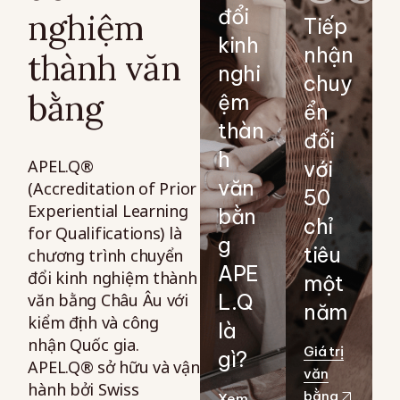
đổi
nghiệm
Tiếp
kinh
nhận
thành văn
nghi
chuy
bằng
ệm
ển
thàn
đổi
h
APEL.Q®
với
văn
(Accreditation of Prior
50
Experiential Learning
bằn
chỉ
for Qualifications) là
g
tiêu
chương trình chuyển
APE
đổi kinh nghiệm thành
một
văn bằng Châu Âu với
L.Q
năm
kiểm định và công
là
nhận Quốc gia.
Giá trị
gì?
APEL.Q® sở hữu và vận
văn
hành bởi Swiss
bằng
Xem