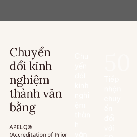
Chuyển
50
Chu
đổi kinh
yển
đổi
nghiệm
Tiếp
kinh
nhận
thành văn
nghi
chuy
bằng
ệm
ển
thàn
đổi
h
APEL.Q®
với
văn
(Accreditation of Prior