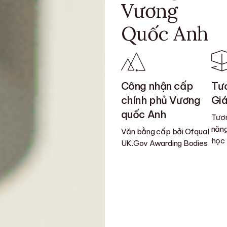
Vương
Quốc Anh
Công nhận cấp
Tươ
chính phủ Vương
Giá
quốc Anh
Tươn
năng
Văn bằng cấp bởi Ofqual
học
UK.Gov Awarding Bodies