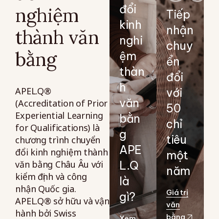
đổi
nghiệm
Tiếp
kinh
nhận
thành văn
nghi
chuy
bằng
ệm
ển
thàn
đổi
h
APEL.Q®
với
văn
(Accreditation of Prior
50
Experiential Learning
bằn
chỉ
for Qualifications) là
g
tiêu
chương trình chuyển
APE
đổi kinh nghiệm thành
một
văn bằng Châu Âu với
L.Q
năm
kiểm định và công
là
nhận Quốc gia.
Giá trị
gì?
APEL.Q® sở hữu và vận
văn
hành bởi Swiss
bằng
Xem