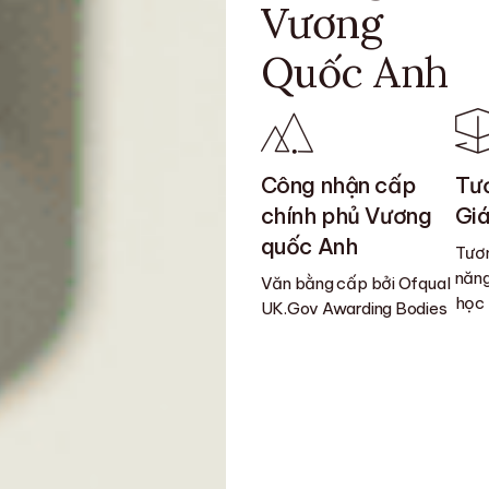
Vương
Quốc Anh
Công nhận cấp
Tươ
chính phủ Vương
Giá
quốc Anh
Tươn
năng
Văn bằng cấp bởi Ofqual
học
UK.Gov Awarding Bodies