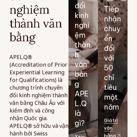
đổi
nghiệm
Tiếp
kinh
nhận
thành văn
nghi
chuy
bằng
ệm
ển
thàn
đổi
h
APEL.Q®
với
văn
(Accreditation of Prior
50
Experiential Learning
bằn
chỉ
for Qualifications) là
g
tiêu
chương trình chuyển
APE
đổi kinh nghiệm thành
một
văn bằng Châu Âu với
L.Q
năm
kiểm định và công
là
nhận Quốc gia.
Giá trị
gì?
APEL.Q® sở hữu và vận
văn
hành bởi Swiss
bằng
Xem