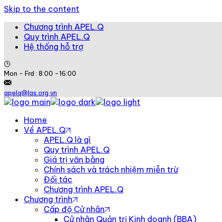
Skip to the content
Chương trình APEL.Q
Quy trình APEL.Q
Hệ thống hỗ trợ
Mon - Frd : 8:00 -16:00
apelq@las.org.vn
Home
Về APEL.Q
APEL.Q là gì
Quy trình APEL.Q
Giá trị văn bằng
Chính sách và trách nhiệm miễn trừ
Đối tác
Chương trình APEL.Q
Chương trình
Cấp độ Cử nhân
Cử nhân Quản trị Kinh doanh (BBA)