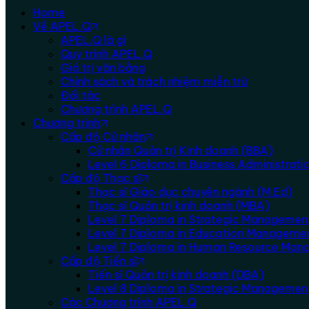
Home
Về APEL.Q
APEL.Q là gì
Quy trình APEL.Q
Giá trị văn bằng
Chính sách và trách nhiệm miễn trừ
Đối tác
Chương trình APEL.Q
Chương trình
Cấp độ Cử nhân
Cử nhân Quản trị Kinh doanh (BBA)
Level 6 Diploma in Business Administra
Cấp độ Thạc sĩ
Thạc sĩ Giáo dục chuyên ngành (M.Ed)
Thạc sĩ Quản trị kinh doanh (MBA)
Level 7 Diploma in Strategic Managemen
Level 7 Diploma in Education Manageme
Level 7 Diploma in Human Resource Ma
Cấp độ Tiến sĩ
Tiến sĩ Quản trị kinh doanh (DBA)
Level 8 Diploma in Strategic Manageme
Các Chương trình APEL.Q