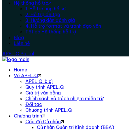
Hệ thống hỗ trợ
1. Hỗ trợ nộp hồ sơ
2. Hỗ trợ ôn tập
3. Hướng dẫn đánh giá
4. Hỗ trợ format và tránh đạo văn
Tất cả Hệ thống hỗ trợ
Blog
Liên hệ
APEL.Q Portal
Home
Về APEL.Q
APEL.Q là gì
Quy trình APEL.Q
Giá trị văn bằng
Chính sách và trách nhiệm miễn trừ
Đối tác
Chương trình APEL.Q
Chương trình
Cấp độ Cử nhân
Cử nhân Quản trị Kinh doanh (BBA)