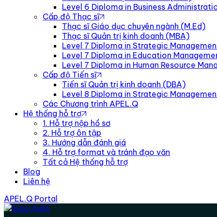
Level 6 Diploma in Business Administra
Cấp độ Thạc sĩ
Thạc sĩ Giáo dục chuyên ngành (M.Ed)
Thạc sĩ Quản trị kinh doanh (MBA)
Level 7 Diploma in Strategic Managemen
Level 7 Diploma in Education Manageme
Level 7 Diploma in Human Resource Ma
Cấp độ Tiến sĩ
Tiến sĩ Quản trị kinh doanh (DBA)
Level 8 Diploma in Strategic Manageme
Các Chương trình APEL.Q
Hệ thống hỗ trợ
1. Hỗ trợ nộp hồ sơ
2. Hỗ trợ ôn tập
3. Hướng dẫn đánh giá
4. Hỗ trợ format và tránh đạo văn
Tất cả Hệ thống hỗ trợ
Blog
Liên hệ
APEL.Q Portal