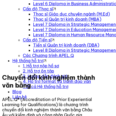
Level 6 Diploma in Business Administra
Cấp độ Thạc sĩ
Thạc sĩ Giáo dục chuyên ngành (M.Ed)
Thạc sĩ Quản trị kinh doanh (MBA)
Level 7 Diploma in Strategic Managemen
Level 7 Diploma in Education Manageme
Level 7 Diploma in Human Resource Ma
Cấp độ Tiến sĩ
Tiến sĩ Quản trị kinh doanh (DBA)
Level 8 Diploma in Strategic Manageme
Các Chương trình APEL.Q
Hệ thống hỗ trợ
1. Hỗ trợ nộp hồ sơ
2. Hỗ trợ ôn tập
Chuyển đổi kinh nghiệm thành
3. Hướng dẫn đánh giá
4. Hỗ trợ format và tránh đạo văn
văn bằng
Tất cả Hệ thống hỗ trợ
Blog
Liên hệ
APEL.Q® (Accreditation of Prior Experiential
Learning for Qualifications) là chương trình
chuyển đổi kinh nghiệm thành văn bằng Châu
Âu với kiểm định và công nhận Quốc gia.