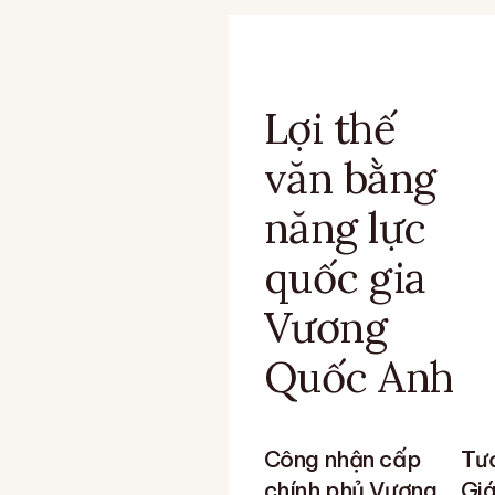
Lợi thế
văn bằng
năng lực
quốc gia
Vương
Quốc Anh
Công nhận cấp
Tươ
chính phủ Vương
Giá