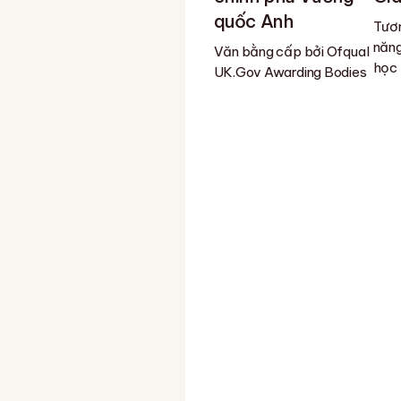
quốc Anh
Tươn
năng
Văn bằng cấp bởi Ofqual
học
UK.Gov Awarding Bodies