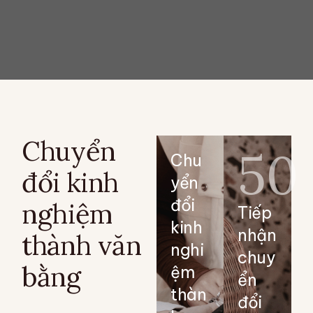
Chuyển
50
Chu
đổi kinh
yển
đổi
nghiệm
Tiếp
kinh
nhận
thành văn
nghi
chuy
bằng
ệm
ển
thàn
đổi