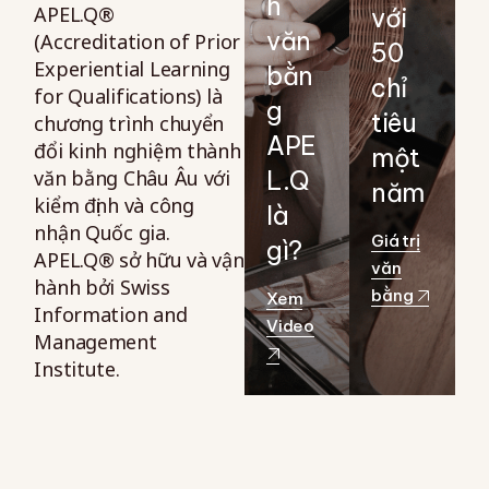
h
APEL.Q®
với
văn
(Accreditation of Prior
50
Experiential Learning
bằn
chỉ
for Qualifications) là
g
tiêu
chương trình chuyển
APE
đổi kinh nghiệm thành
một
văn bằng Châu Âu với
L.Q
năm
kiểm định và công
là
nhận Quốc gia.
Giá trị
gì?
APEL.Q® sở hữu và vận
văn
hành bởi Swiss
bằng
Xem
Information and
Video
Management
Institute.