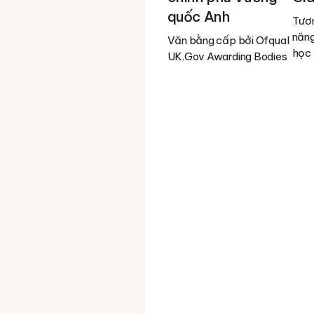
quốc Anh
Tươn
năng
Văn bằng cấp bởi Ofqual
học
UK.Gov Awarding Bodies