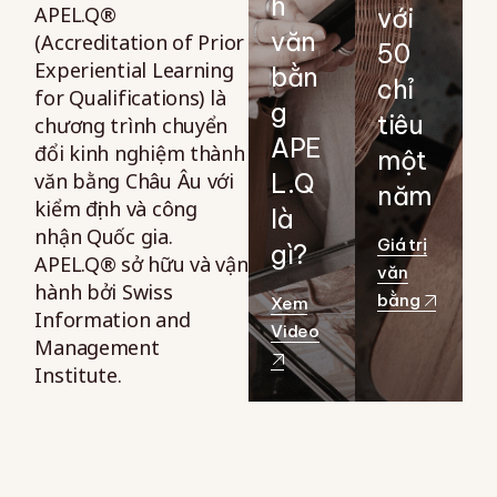
h
APEL.Q®
với
văn
(Accreditation of Prior
50
Experiential Learning
bằn
chỉ
for Qualifications) là
g
tiêu
chương trình chuyển
APE
đổi kinh nghiệm thành
một
văn bằng Châu Âu với
L.Q
năm
kiểm định và công
là
nhận Quốc gia.
Giá trị
gì?
APEL.Q® sở hữu và vận
văn
hành bởi Swiss
bằng
Xem
Information and
Video
Management
Institute.