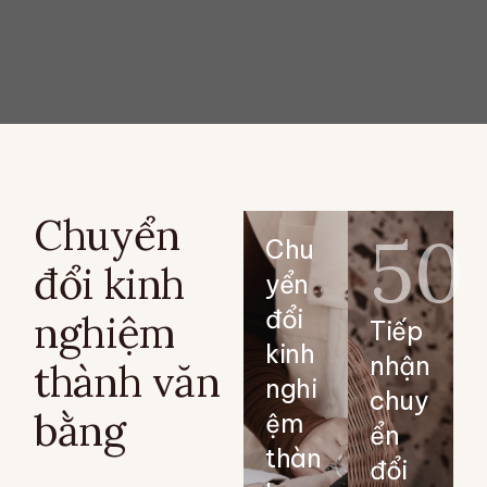
Chuyển
50
Chu
đổi kinh
yển
đổi
nghiệm
Tiếp
kinh
nhận
thành văn
nghi
chuy
bằng
ệm
ển
thàn
đổi