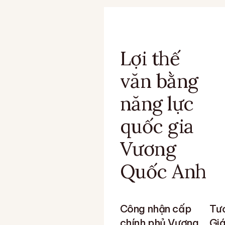
Lợi thế
văn bằng
năng lực
quốc gia
Vương
Quốc Anh
Công nhận cấp
Tươ
chính phủ Vương
Giá