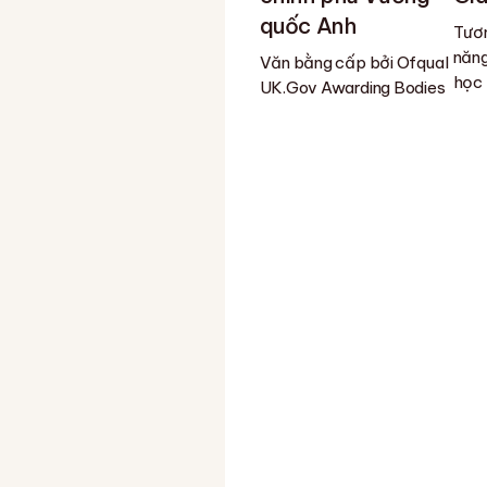
quốc Anh
Tươn
năng
Văn bằng cấp bởi Ofqual
học
UK.Gov Awarding Bodies