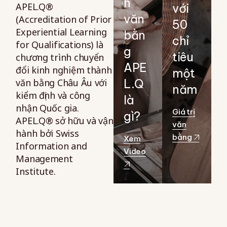
h
APEL.Q®
với
văn
(Accreditation of Prior
50
Experiential Learning
bằn
chỉ
for Qualifications) là
g
tiêu
chương trình chuyển
APE
đổi kinh nghiệm thành
một
văn bằng Châu Âu với
L.Q
năm
kiểm định và công
là
nhận Quốc gia.
Giá trị
gì?
APEL.Q® sở hữu và vận
văn
hành bởi Swiss
bằng
Xem
Information and
Video
Management
Institute.