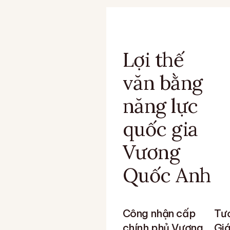
Lợi thế
văn bằng
năng lực
quốc gia
Vương
Quốc Anh
Công nhận cấp
Tươ
chính phủ Vương
Giá