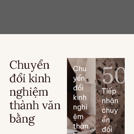
Chuyển
50
Chu
đổi kinh
yển
đổi
nghiệm
Tiếp
kinh
nhận
thành văn
nghi
chuy
bằng
ệm
ển
thàn
đổi