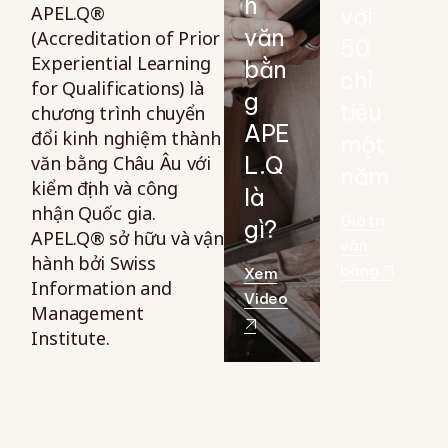
h
APEL.Q®
với
văn
(Accreditation of Prior
50
Experiential Learning
bằn
chỉ
for Qualifications) là
g
tiêu
chương trình chuyển
APE
đổi kinh nghiệm thành
một
văn bằng Châu Âu với
L.Q
năm
kiểm định và công
là
nhận Quốc gia.
Giá trị
gì?
APEL.Q® sở hữu và vận
văn
hành bởi Swiss
bằng
Xem
Information and
Video
Management
Institute.