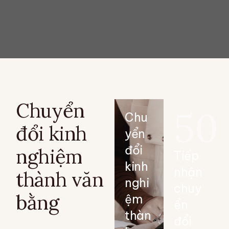
Chuyển
50
Chu
đổi kinh
yển
đổi
nghiệm
Tiếp
kinh
nhận
thành văn
nghi
chuy
bằng
ệm
ển
thàn
đổi