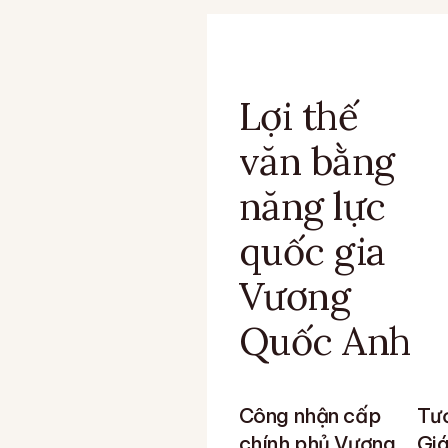
Lợi thế
văn bằng
năng lực
quốc gia
Vương
Quốc Anh
Công nhận cấp
Tươ
chính phủ Vương
Giá