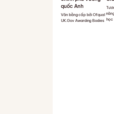
quốc Anh
Tươn
năng
Văn bằng cấp bởi Ofqual
học
UK.Gov Awarding Bodies