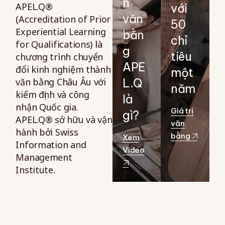
h
APEL.Q®
với
văn
(Accreditation of Prior
50
Experiential Learning
bằn
chỉ
for Qualifications) là
g
tiêu
chương trình chuyển
APE
đổi kinh nghiệm thành
một
văn bằng Châu Âu với
L.Q
năm
kiểm định và công
là
nhận Quốc gia.
Giá trị
gì?
APEL.Q® sở hữu và vận
văn
hành bởi Swiss
bằng
Xem
Information and
Video
Management
Institute.