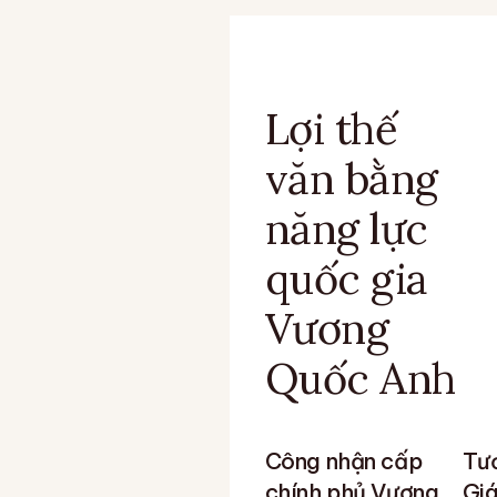
Lợi thế
văn bằng
năng lực
quốc gia
Vương
Quốc Anh
Công nhận cấp
Tươ
chính phủ Vương
Giá