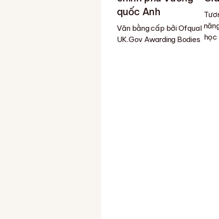
quốc Anh
Tươn
năng
Văn bằng cấp bởi Ofqual
học
UK.Gov Awarding Bodies