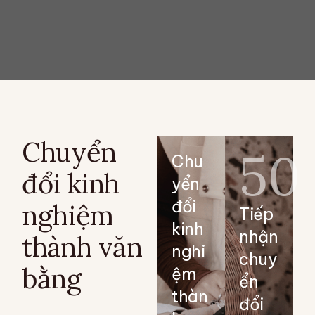
Chuyển
50
Chu
đổi kinh
yển
đổi
nghiệm
Tiếp
kinh
nhận
thành văn
nghi
chuy
bằng
ệm
ển
thàn
đổi