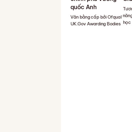
quốc Anh
Tươn
năng
Văn bằng cấp bởi Ofqual
học
UK.Gov Awarding Bodies