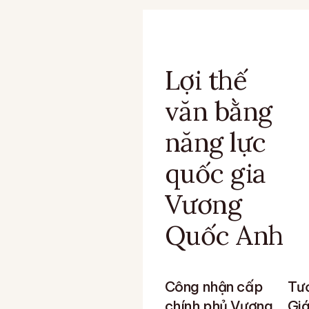
Lợi thế
văn bằng
năng lực
quốc gia
Vương
Quốc Anh
Công nhận cấp
Tươ
chính phủ Vương
Giá