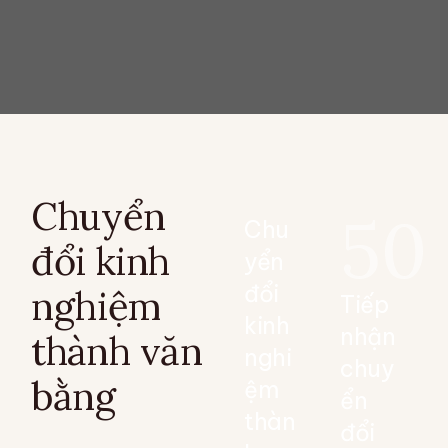
Chuyển
50
Chu
đổi kinh
yển
đổi
nghiệm
Tiếp
kinh
nhận
thành văn
nghi
chuy
bằng
ệm
ển
thàn
đổi