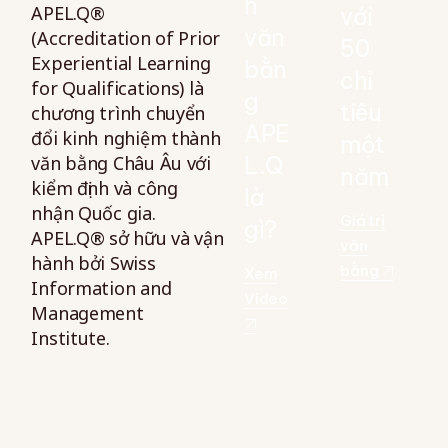
h
APEL.Q®
với
văn
(Accreditation of Prior
50
Experiential Learning
bằn
chỉ
for Qualifications) là
g
tiêu
chương trình chuyển
APE
đổi kinh nghiệm thành
một
văn bằng Châu Âu với
L.Q
năm
kiểm định và công
là
nhận Quốc gia.
Giá trị
gì?
APEL.Q® sở hữu và vận
văn
hành bởi Swiss
bằng
Xem
Information and
Video
Management
Institute.