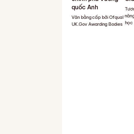
quốc Anh
Tươn
năng
Văn bằng cấp bởi Ofqual
học
UK.Gov Awarding Bodies