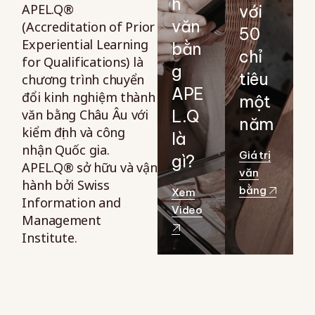
h
APEL.Q®
với
văn
(Accreditation of Prior
50
Experiential Learning
bằn
chỉ
for Qualifications) là
g
tiêu
chương trình chuyển
APE
đổi kinh nghiệm thành
một
văn bằng Châu Âu với
L.Q
năm
kiểm định và công
là
nhận Quốc gia.
Giá trị
gì?
APEL.Q® sở hữu và vận
văn
hành bởi Swiss
bằng
Xem
Information and
Video
Management
Institute.