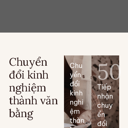
Chuyển
50
Chu
đổi kinh
yển
đổi
nghiệm
Tiếp
kinh
nhận
thành văn
nghi
chuy
bằng
ệm
ển
thàn
đổi