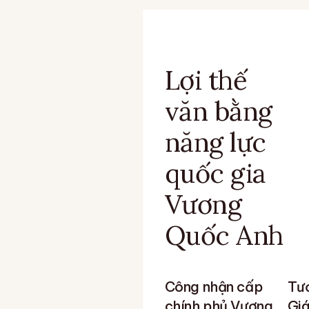
Lợi thế
văn bằng
năng lực
quốc gia
Vương
Quốc Anh
Công nhận cấp
Tươ
chính phủ Vương
Giá