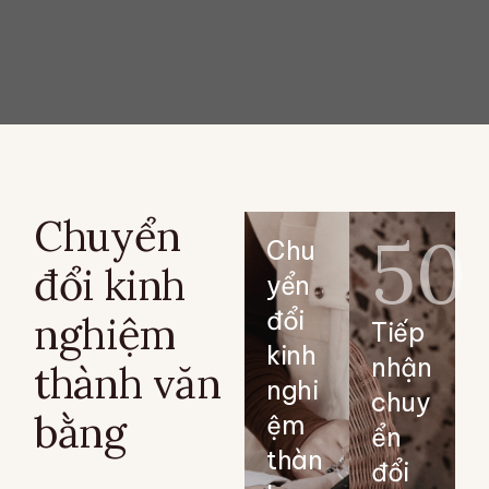
Chuyển
50
Chu
đổi kinh
yển
đổi
nghiệm
Tiếp
kinh
nhận
thành văn
nghi
chuy
bằng
ệm
ển
thàn
đổi