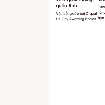
quốc Anh
Tươn
năng
Văn bằng cấp bởi Ofqual
học
UK.Gov Awarding Bodies