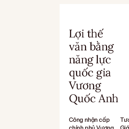
Lợi thế
văn bằng
năng lực
quốc gia
Vương
Quốc Anh
Công nhận cấp
Tươ
chính phủ Vương
Giá