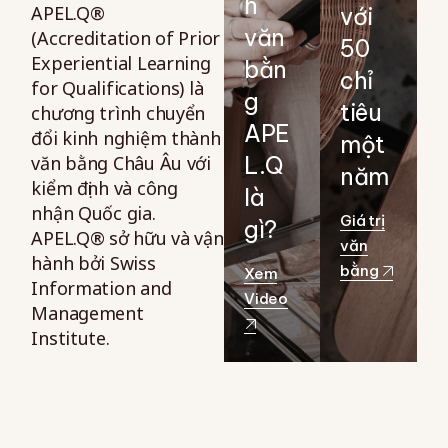
h
APEL.Q®
với
văn
(Accreditation of Prior
50
Experiential Learning
bằn
chỉ
for Qualifications) là
g
tiêu
chương trình chuyển
APE
đổi kinh nghiệm thành
một
văn bằng Châu Âu với
L.Q
năm
kiểm định và công
là
nhận Quốc gia.
Giá trị
gì?
APEL.Q® sở hữu và vận
văn
hành bởi Swiss
bằng
Xem
Information and
Video
Management
Institute.