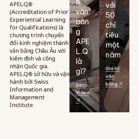
h
APEL.Q®
với
văn
(Accreditation of Prior
50
Experiential Learning
bằn
chỉ
for Qualifications) là
g
tiêu
chương trình chuyển
APE
đổi kinh nghiệm thành
một
văn bằng Châu Âu với
L.Q
năm
kiểm định và công
là
nhận Quốc gia.
Giá trị
gì?
APEL.Q® sở hữu và vận
văn
hành bởi Swiss
bằng
Xem
Information and
Video
Management
Institute.