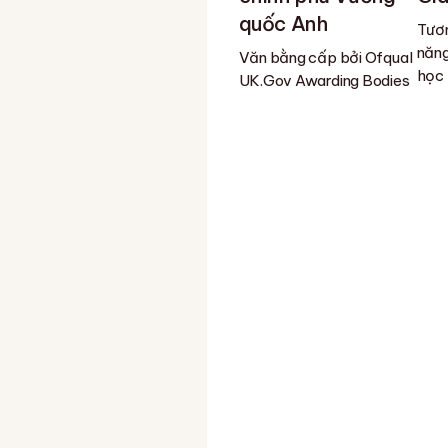
quốc Anh
Tươn
năng
Văn bằng cấp bởi Ofqual
học
UK.Gov Awarding Bodies