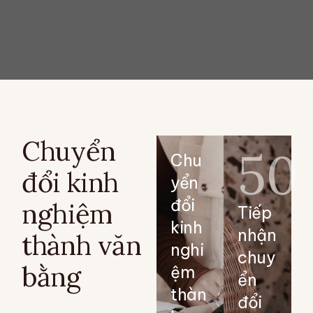
Chuyển
50
Chu
đổi kinh
yển
đổi
nghiệm
Tiếp
kinh
nhận
thành văn
nghi
chuy
bằng
ệm
ển
thàn
đổi