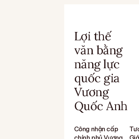
Lợi thế
văn bằng
năng lực
quốc gia
Vương
Quốc Anh
Công nhận cấp
Tươ
chính phủ Vương
Giá