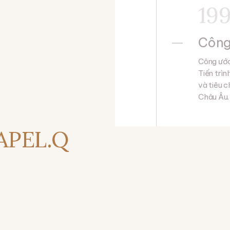
19
Công
Công ước
Tiến trì
và tiêu 
Châu Âu.
 APEL.Q