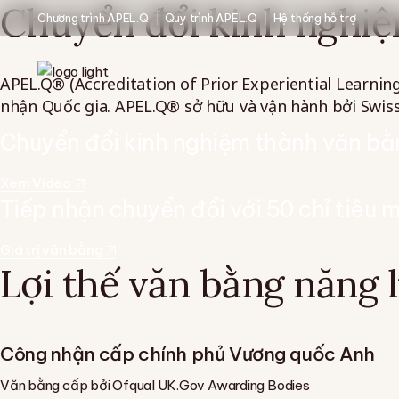
Skip
Chuyển đổi kinh nghiệ
Chương trình APEL.Q
Quy trình APEL.Q
Hệ thống hỗ trợ
to
the
content
APEL.Q® (Accreditation of Prior Experiential Learnin
nhận Quốc gia. APEL.Q® sở hữu và vận hành bởi Swis
Chuyển đổi kinh nghiệm thành văn bằ
Xem Video
Tiếp nhận chuyển đổi với 50 chỉ tiêu 
Giá trị văn bằng
Lợi thế văn bằng năng
Công nhận cấp chính phủ Vương quốc Anh
Văn bằng cấp bởi Ofqual UK.Gov Awarding Bodies