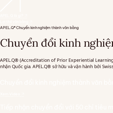
APEL.Q là gì?
Lợi thế văn bằng
APEL.Q® Chuyển kinh nghiệm thành văn bằng
Chuyển đổi kinh nghiệ
APEL.Q® (Accreditation of Prior Experiential Learnin
nhận Quốc gia. APEL.Q® sở hữu và vận hành bởi Swis
Chuyển đổi kinh nghiệm thành văn bằ
Xem Video
Tiếp nhận chuyển đổi với 50 chỉ tiêu 