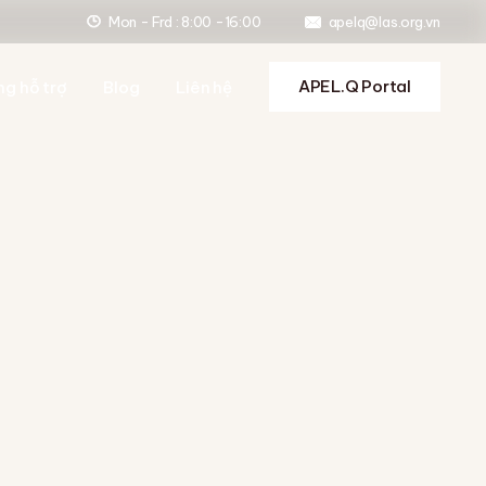
Mon - Frd : 8:00 -16:00
apelq@las.org.vn
ợ nộp hồ sơ
ợ ôn tập
APEL.Q Portal
ng hỗ trợ
Blog
Liên hệ
 dẫn đánh giá
ợ format và tránh đạo
ợ nộp hồ sơ
ệ thống hỗ trợ
ợ ôn tập
 dẫn đánh giá
ợ format và tránh đạo
ệ thống hỗ trợ