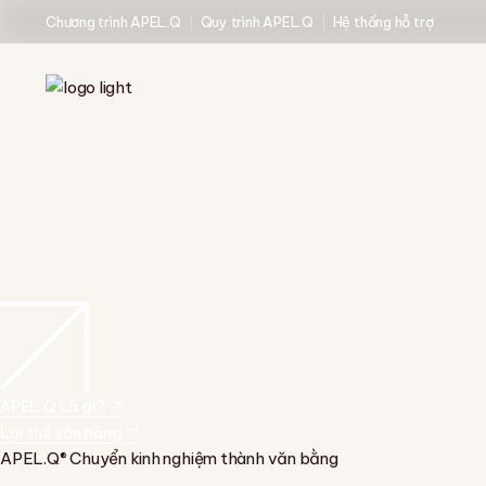
Chương trình APEL.Q
Quy trình APEL.Q
Hệ thống hỗ trợ
APEL.Q Là gì?
Lợi thế văn bằng
APEL.Q® Chuyển kinh nghiệm thành văn bằng