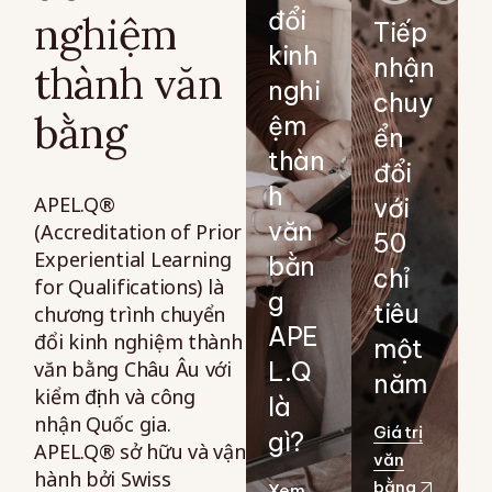
đổi
nghiệm
Tiếp
kinh
nhận
thành văn
nghi
chuy
bằng
ệm
ển
thàn
đổi
h
APEL.Q®
với
văn
(Accreditation of Prior
50
Experiential Learning
bằn
chỉ
for Qualifications) là
g
tiêu
chương trình chuyển
APE
đổi kinh nghiệm thành
một
văn bằng Châu Âu với
L.Q
năm
kiểm định và công
là
nhận Quốc gia.
Giá trị
gì?
APEL.Q® sở hữu và vận
văn
hành bởi Swiss
bằng
Xem