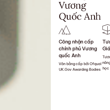
Vương
Quốc Anh
Công nhận cấp
Tươ
chính phủ Vương
Giá
quốc Anh
Tươn
năng
Văn bằng cấp bởi Ofqual
học
UK.Gov Awarding Bodies