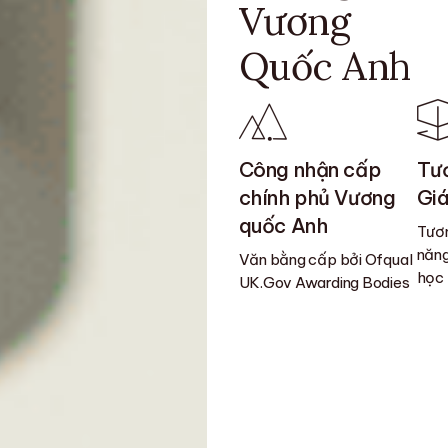
Vương
Quốc Anh
Công nhận cấp
Tươ
chính phủ Vương
Giá
quốc Anh
Tươn
năng
Văn bằng cấp bởi Ofqual
học
UK.Gov Awarding Bodies