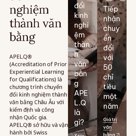
đổi
nghiệm
Tiếp
kinh
nhận
thành văn
nghi
chuy
bằng
ệm
ển
thàn
đổi
h
APEL.Q®
với
văn
(Accreditation of Prior
50
Experiential Learning
bằn
chỉ
for Qualifications) là
g
tiêu
chương trình chuyển
APE
đổi kinh nghiệm thành
một
văn bằng Châu Âu với
L.Q
năm
kiểm định và công
là
nhận Quốc gia.
Giá trị
gì?
APEL.Q® sở hữu và vận
văn
hành bởi Swiss
bằng
Xem