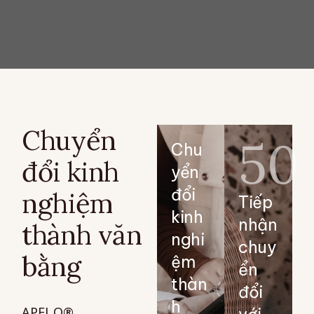
Chuyển
50
Chu
đổi kinh
yển
đổi
nghiệm
Tiếp
kinh
nhận
thành văn
nghi
chuy
bằng
ệm
ển
thàn
đổi
h
APEL.Q®