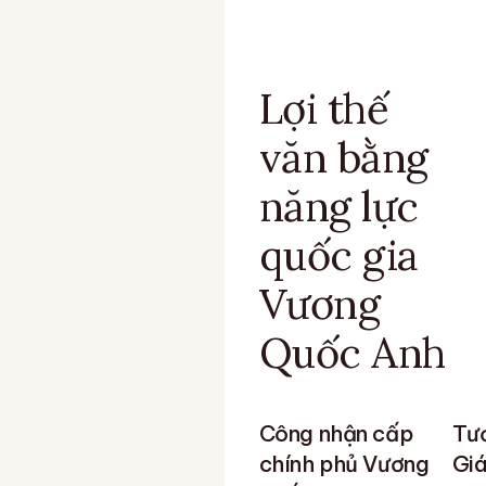
Lợi thế
văn bằng
năng lực
quốc gia
Vương
Quốc Anh
Công nhận cấp
Tươ
chính phủ Vương
Giá