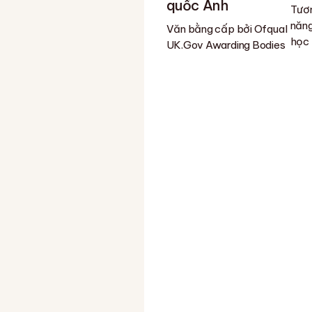
quốc Anh
Tươn
năng
Văn bằng cấp bởi Ofqual
học
UK.Gov Awarding Bodies