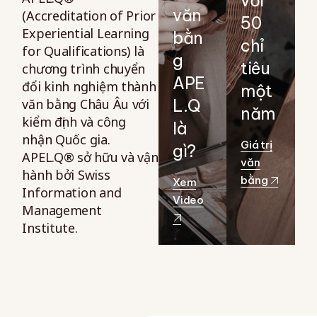
với
văn
(Accreditation of Prior
50
Experiential Learning
bằn
chỉ
for Qualifications) là
g
tiêu
chương trình chuyển
APE
đổi kinh nghiệm thành
một
văn bằng Châu Âu với
L.Q
năm
kiểm định và công
là
nhận Quốc gia.
Giá trị
gì?
APEL.Q® sở hữu và vận
văn
hành bởi Swiss
bằng
Xem
Information and
Video
Management
Institute.