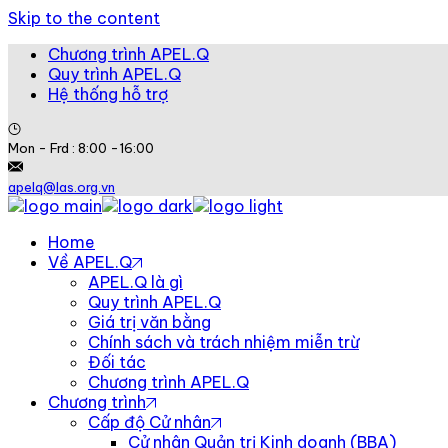
Skip to the content
Chương trình APEL.Q
Quy trình APEL.Q
Hệ thống hỗ trợ
Mon - Frd : 8:00 -16:00
apelq@las.org.vn
Home
Về APEL.Q
APEL.Q là gì
Quy trình APEL.Q
Giá trị văn bằng
Chính sách và trách nhiệm miễn trừ
Đối tác
Chương trình APEL.Q
Chương trình
Cấp độ Cử nhân
Cử nhân Quản trị Kinh doanh (BBA)