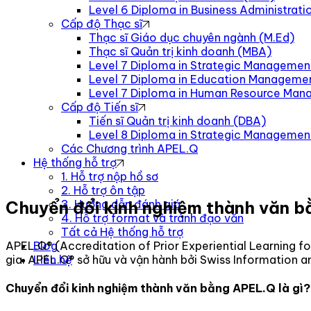
Level 6 Diploma in Business Administra
Cấp độ Thạc sĩ
Thạc sĩ Giáo dục chuyên ngành (M.Ed)
Thạc sĩ Quản trị kinh doanh (MBA)
Level 7 Diploma in Strategic Managemen
Level 7 Diploma in Education Manageme
Level 7 Diploma in Human Resource Ma
Cấp độ Tiến sĩ
Tiến sĩ Quản trị kinh doanh (DBA)
Level 8 Diploma in Strategic Manageme
Các Chương trình APEL.Q
Hệ thống hỗ trợ
1. Hỗ trợ nộp hồ sơ
2. Hỗ trợ ôn tập
Chuyển đổi kinh nghiệm thành văn b
3. Hướng dẫn đánh giá
4. Hỗ trợ format và tránh đạo văn
Tất cả Hệ thống hỗ trợ
APEL.Q® (Accreditation of Prior Experiential Learning f
Blog
gia. APEL.Q® sở hữu và vận hành bởi Swiss Information 
Liên hệ
Chuyển đổi kinh nghiệm thành văn bằng APEL.Q là gì?