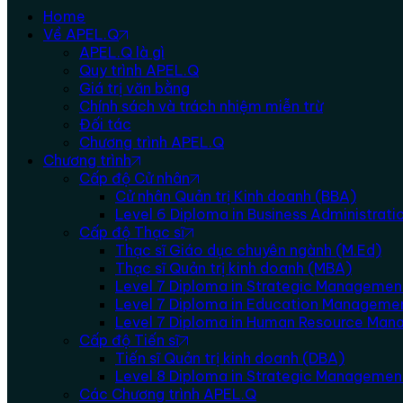
Home
Về APEL.Q
APEL.Q là gì
Quy trình APEL.Q
Giá trị văn bằng
Chính sách và trách nhiệm miễn trừ
Đối tác
Chương trình APEL.Q
Chương trình
Cấp độ Cử nhân
Cử nhân Quản trị Kinh doanh (BBA)
Level 6 Diploma in Business Administra
Cấp độ Thạc sĩ
Thạc sĩ Giáo dục chuyên ngành (M.Ed)
Thạc sĩ Quản trị kinh doanh (MBA)
Level 7 Diploma in Strategic Managemen
Level 7 Diploma in Education Manageme
Level 7 Diploma in Human Resource Ma
Cấp độ Tiến sĩ
Tiến sĩ Quản trị kinh doanh (DBA)
Level 8 Diploma in Strategic Manageme
Các Chương trình APEL.Q