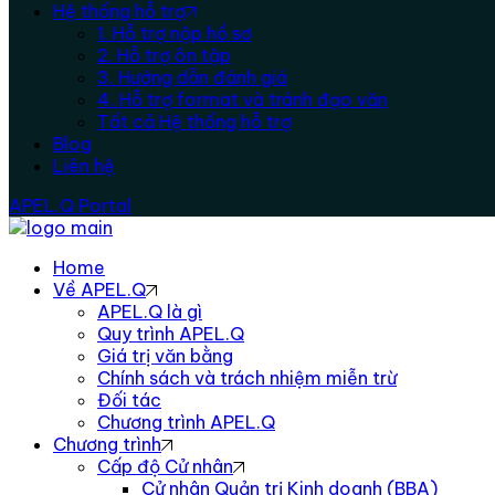
Hệ thống hỗ trợ
1. Hỗ trợ nộp hồ sơ
2. Hỗ trợ ôn tập
3. Hướng dẫn đánh giá
4. Hỗ trợ format và tránh đạo văn
Tất cả Hệ thống hỗ trợ
Blog
Liên hệ
APEL.Q Portal
Home
Về APEL.Q
APEL.Q là gì
Quy trình APEL.Q
Giá trị văn bằng
Chính sách và trách nhiệm miễn trừ
Đối tác
Chương trình APEL.Q
Chương trình
Cấp độ Cử nhân
Cử nhân Quản trị Kinh doanh (BBA)