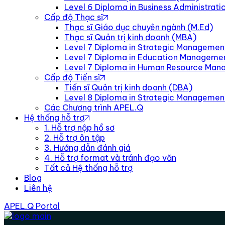
Level 6 Diploma in Business Administra
Cấp độ Thạc sĩ
Thạc sĩ Giáo dục chuyên ngành (M.Ed)
Thạc sĩ Quản trị kinh doanh (MBA)
Level 7 Diploma in Strategic Managemen
Level 7 Diploma in Education Manageme
Level 7 Diploma in Human Resource Ma
Cấp độ Tiến sĩ
Tiến sĩ Quản trị kinh doanh (DBA)
Level 8 Diploma in Strategic Manageme
Các Chương trình APEL.Q
Hệ thống hỗ trợ
1. Hỗ trợ nộp hồ sơ
2. Hỗ trợ ôn tập
3. Hướng dẫn đánh giá
4. Hỗ trợ format và tránh đạo văn
Tất cả Hệ thống hỗ trợ
Blog
Liên hệ
APEL.Q Portal