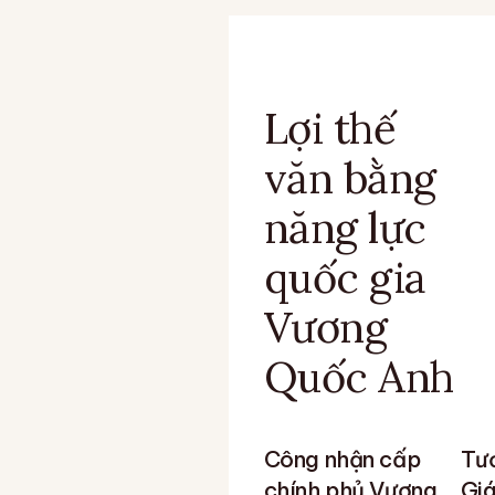
Lợi thế
văn bằng
năng lực
quốc gia
Vương
Quốc Anh
Công nhận cấp
Tươ
chính phủ Vương
Giá