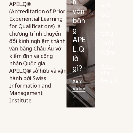
h
APEL.Q®
với
văn
(Accreditation of Prior
50
Experiential Learning
bằn
chỉ
for Qualifications) là
g
tiêu
chương trình chuyển
APE
đổi kinh nghiệm thành
một
văn bằng Châu Âu với
L.Q
năm
kiểm định và công
là
nhận Quốc gia.
Giá trị
gì?
APEL.Q® sở hữu và vận
văn
hành bởi Swiss
bằng
Xem
Information and
Video
Management
Institute.