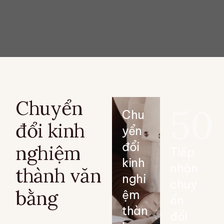
Chuyển
50
Chu
đổi kinh
yển
đổi
nghiệm
Tiếp
kinh
nhận
thành văn
nghi
chuy
bằng
ệm
ển
thàn
đổi