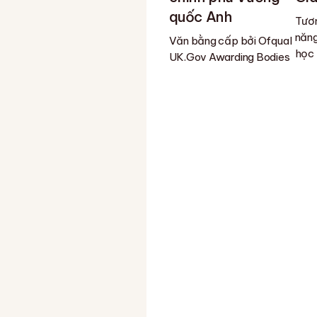
quốc Anh
Tươn
năng
Văn bằng cấp bởi Ofqual
học
UK.Gov Awarding Bodies